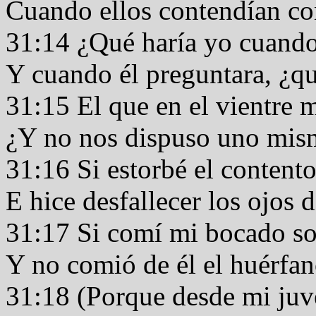
Cuando ellos contendían c
31:14 ¿Qué haría yo cuando
Y cuando él preguntara, ¿q
31:15 El que en el vientre m
¿Y no nos dispuso uno mis
31:16 Si estorbé el content
E hice desfallecer los ojos 
31:17 Si comí mi bocado s
Y no comió de él el huérfa
31:18 (Porque desde mi ju