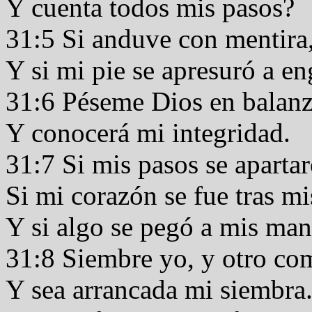
Y cuenta todos mis pasos?
31:5 Si anduve con mentira
Y si mi pie se apresuró a e
31:6 Péseme Dios en balanza
Y conocerá mi integridad.
31:7 Si mis pasos se aparta
Si mi corazón se fue tras mi
Y si algo se pegó a mis ma
31:8 Siembre yo, y otro co
Y sea arrancada mi siembra