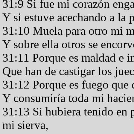
31:9 Si fue mi corazón eng
Y si estuve acechando a la 
31:10 Muela para otro mi m
Y sobre ella otros se encor
31:11 Porque es maldad e 
Que han de castigar los jue
31:12 Porque es fuego que 
Y consumiría toda mi haci
31:13 Si hubiera tenido en 
mi sierva,