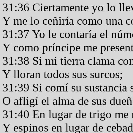
31:36 Ciertamente yo lo ll
Y me lo ceñiría como una 
31:37 Yo le contaría el núm
Y como príncipe me presenta
31:38 Si mi tierra clama co
Y lloran todos sus surcos;
31:39 Si comí su sustancia 
O afligí el alma de sus due
31:40 En lugar de trigo me
Y espinos en lugar de ceba