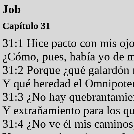
Job
Capítulo 31
31:1 Hice pacto con mis oj
¿Cómo, pues, había yo de m
31:2 Porque ¿qué galardón 
Y qué heredad el Omnipoten
31:3 ¿No hay quebrantamien
Y extrañamiento para los q
31:4 ¿No ve él mis camino