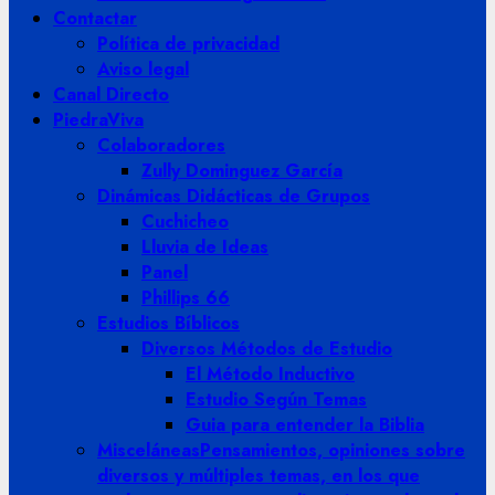
Contactar
Política de privacidad
Aviso legal
Canal Directo
PiedraViva
Colaboradores
Zully Dominguez García
Dinámicas Didácticas de Grupos
Cuchicheo
Lluvia de Ideas
Panel
Phillips 66
Estudios Bíblicos
Diversos Métodos de Estudio
El Método Inductivo
Estudio Según Temas
Guia para entender la Biblia
Misceláneas
Pensamientos, opiniones sobre
diversos y múltiples temas, en los que