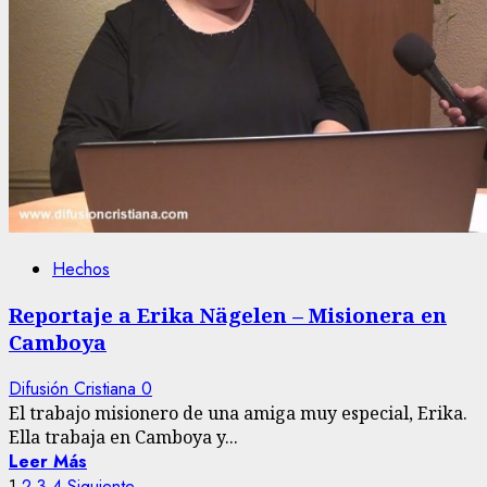
Hechos
Reportaje a Erika Nägelen – Misionera en
Camboya
Difusión Cristiana
0
El trabajo misionero de una amiga muy especial, Erika.
Ella trabaja en Camboya y...
Leer Más
1
2
3
4
Siguiente