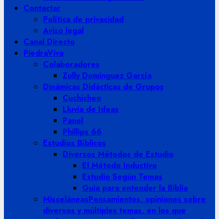
Contactar
Política de privacidad
Aviso legal
Canal Directo
PiedraViva
Colaboradores
Zully Dominguez García
Dinámicas Didácticas de Grupos
Cuchicheo
Lluvia de Ideas
Panel
Phillips 66
Estudios Bíblicos
Diversos Métodos de Estudio
El Método Inductivo
Estudio Según Temas
Guia para entender la Biblia
Misceláneas
Pensamientos, opiniones sobre
diversos y múltiples temas, en los que