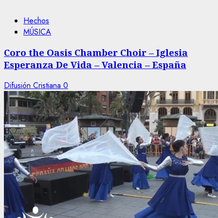
Hechos
MÚSICA
Coro the Oasis Chamber Choir – Iglesia
Esperanza De Vida – Valencia – España
Difusión Cristiana
0