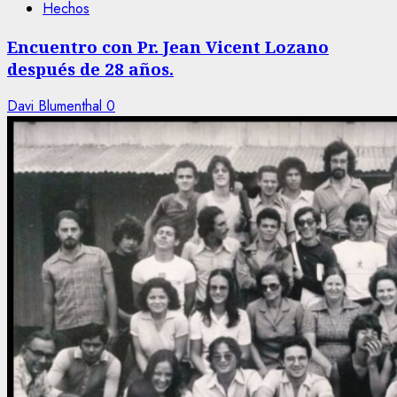
Hechos
Encuentro con Pr. Jean Vicent Lozano
después de 28 años.
Davi Blumenthal
0