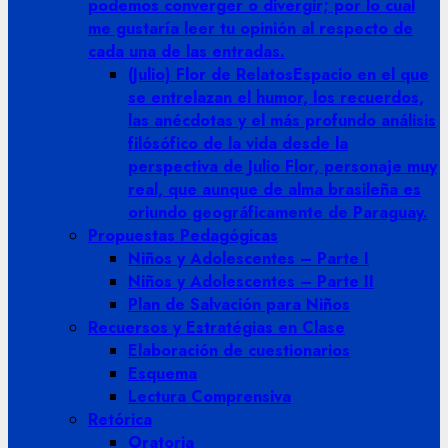
podemos converger o divergir; por lo cual
me gustaría leer tu opinión al respecto de
cada una de las entradas.
(Julio) Flor de Relatos
Espacio en el que
se entrelazan el humor, los recuerdos,
las anécdotas y el más profundo análisis
filósófico de la vida desde la
perspectiva de Julio Flor, personaje muy
real, que aunque de alma brasileña es
oriundo geográficamente de Paraguay.
Propuestas Pedagógicas
Niños y Adolescentes – Parte I
Niños y Adolescentes – Parte II
Plan de Salvación para Niños
Recuersos y Estratégias en Clase
Elaboración de cuestionarios
Esquema
Lectura Comprensiva
Retórica
Oratoria