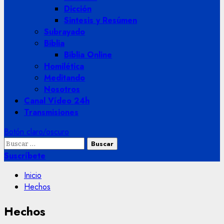
Dicción
Sintesis y Resúmen
Subrayado
Biblia
Biblia Online
Homilética
Meditando
Nosotros
Canal Vídeo 24h
Transmisiones
Botón claro/oscuro
Buscar:
Suscríbete
Inicio
Hechos
Hechos