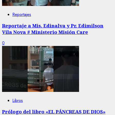
Reportajes
Reportaje a Mis. Edinalva y Pr. Edimilson
Vila Nova # Ministerio Misión Care
0
Libros
Prólogo del libro «EL PÁNCREAS DE DIOS»