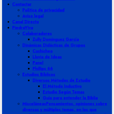
Contactar
Política de privacidad
Aviso legal
Canal Directo
PiedraViva
Colaboradores
Zully Dominguez García
Dinámicas Didácticas de Grupos
Cuchicheo
Lluvia de Ideas
Panel
Phillips 66
Estudios Bíblicos
Diversos Métodos de Estudio
El Método Inductivo
Estudio Según Temas
Guia para entender la Biblia
Misceláneas
Pensamientos, opiniones sobre
diversos y múltiples temas, en los que