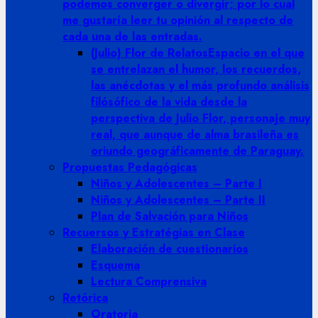
podemos converger o divergir; por lo cual
me gustaría leer tu opinión al respecto de
cada una de las entradas.
(Julio) Flor de Relatos
Espacio en el que
se entrelazan el humor, los recuerdos,
las anécdotas y el más profundo análisis
filósófico de la vida desde la
perspectiva de Julio Flor, personaje muy
real, que aunque de alma brasileña es
oriundo geográficamente de Paraguay.
Propuestas Pedagógicas
Niños y Adolescentes – Parte I
Niños y Adolescentes – Parte II
Plan de Salvación para Niños
Recuersos y Estratégias en Clase
Elaboración de cuestionarios
Esquema
Lectura Comprensiva
Retórica
Oratoria