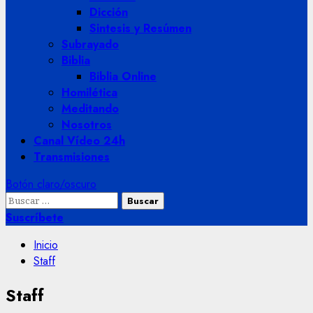
Dicción
Sintesis y Resúmen
Subrayado
Biblia
Biblia Online
Homilética
Meditando
Nosotros
Canal Vídeo 24h
Transmisiones
Botón claro/oscuro
Buscar:
Suscríbete
Inicio
Staff
Staff