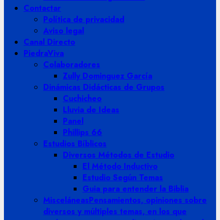
Contactar
Política de privacidad
Aviso legal
Canal Directo
PiedraViva
Colaboradores
Zully Dominguez García
Dinámicas Didácticas de Grupos
Cuchicheo
Lluvia de Ideas
Panel
Phillips 66
Estudios Bíblicos
Diversos Métodos de Estudio
El Método Inductivo
Estudio Según Temas
Guia para entender la Biblia
Misceláneas
Pensamientos, opiniones sobre
diversos y múltiples temas, en los que