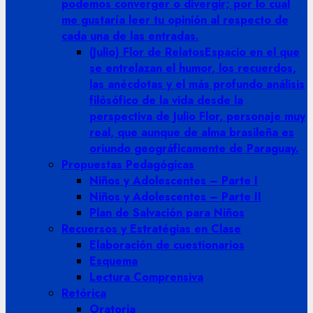
podemos converger o divergir; por lo cual
me gustaría leer tu opinión al respecto de
cada una de las entradas.
(Julio) Flor de Relatos
Espacio en el que
se entrelazan el humor, los recuerdos,
las anécdotas y el más profundo análisis
filósófico de la vida desde la
perspectiva de Julio Flor, personaje muy
real, que aunque de alma brasileña es
oriundo geográficamente de Paraguay.
Propuestas Pedagógicas
Niños y Adolescentes – Parte I
Niños y Adolescentes – Parte II
Plan de Salvación para Niños
Recuersos y Estratégias en Clase
Elaboración de cuestionarios
Esquema
Lectura Comprensiva
Retórica
Oratoria