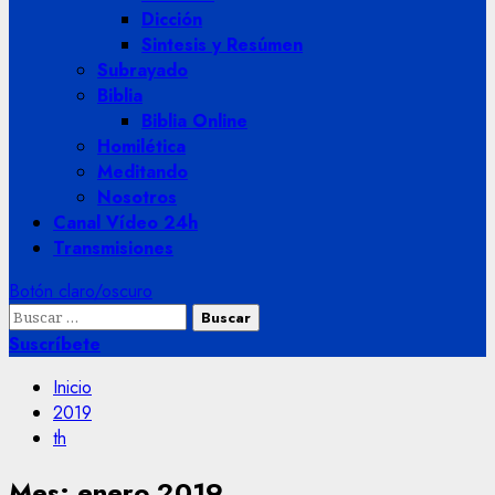
Dicción
Sintesis y Resúmen
Subrayado
Biblia
Biblia Online
Homilética
Meditando
Nosotros
Canal Vídeo 24h
Transmisiones
Botón claro/oscuro
Buscar:
Suscríbete
Inicio
2019
th
Mes:
enero 2019