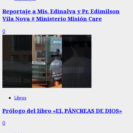
Reportaje a Mis. Edinalva y Pr. Edimilson
Vila Nova # Ministerio Misión Care
0
Libros
Prólogo del libro «EL PÁNCREAS DE DIOS»
0