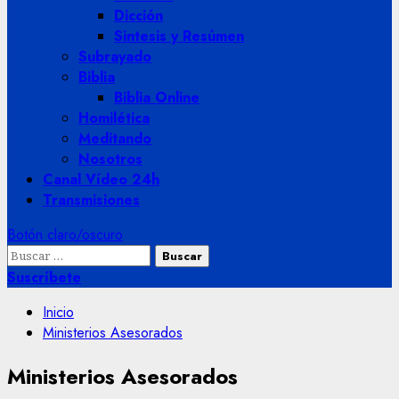
Dicción
Sintesis y Resúmen
Subrayado
Biblia
Biblia Online
Homilética
Meditando
Nosotros
Canal Vídeo 24h
Transmisiones
Botón claro/oscuro
Buscar:
Suscríbete
Inicio
Ministerios Asesorados
Ministerios Asesorados