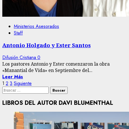
Ministerios Asesorados
Staff
Antonio Holgado y Ester Santos
Difusión Cristiana
0
Los pastores Antonio y Ester comenzaron la obra
«Manantial de Vida» en Septiembre del...
Leer Más
Paginación
1
2
3
Siguiente
Buscar:
de
LIBROS DEL AUTOR DAVI BLUMENTHAL
entradas