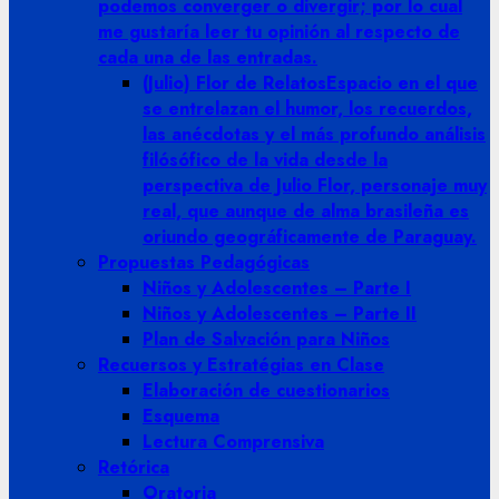
podemos converger o divergir; por lo cual
me gustaría leer tu opinión al respecto de
cada una de las entradas.
(Julio) Flor de Relatos
Espacio en el que
se entrelazan el humor, los recuerdos,
las anécdotas y el más profundo análisis
filósófico de la vida desde la
perspectiva de Julio Flor, personaje muy
real, que aunque de alma brasileña es
oriundo geográficamente de Paraguay.
Propuestas Pedagógicas
Niños y Adolescentes – Parte I
Niños y Adolescentes – Parte II
Plan de Salvación para Niños
Recuersos y Estratégias en Clase
Elaboración de cuestionarios
Esquema
Lectura Comprensiva
Retórica
Oratoria