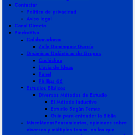
Contactar
Política de privacidad
Aviso legal
Canal Directo
PiedraViva
Colaboradores
Zully Dominguez García
Dinámicas Didácticas de Grupos
Cuchicheo
Lluvia de Ideas
Panel
Phillips 66
Estudios Bíblicos
Diversos Métodos de Estudio
El Método Inductivo
Estudio Según Temas
Guia para entender la Biblia
Misceláneas
Pensamientos, opiniones sobre
diversos y múltiples temas, en los que