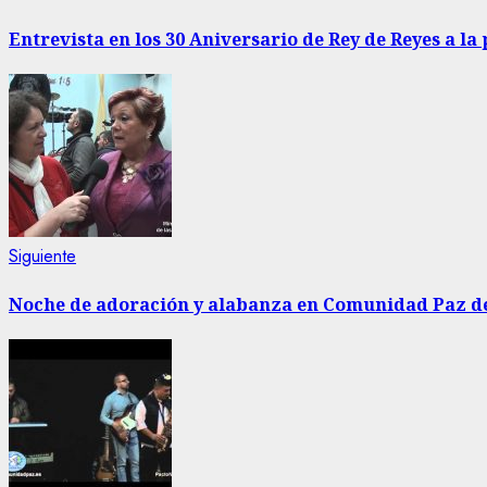
anterior:
de
Entrevista en los 30 Aniversario de Rey de Reyes a l
entradas
Siguiente
Siguiente
entrada:
Noche de adoración y alabanza en Comunidad Paz de