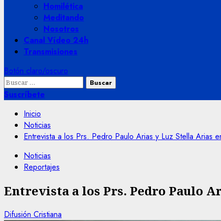
Homilética
Meditando
Nosotros
Canal Vídeo 24h
Transmisiones
Botón claro/oscuro
Buscar:
Suscríbete
Inicio
Noticias
Entrevista a los Prs. Pedro Paulo Arias y Luz Stella Arias
Noticias
Reportajes
Entrevista a los Prs. Pedro Paulo A
Difusión Cristiana