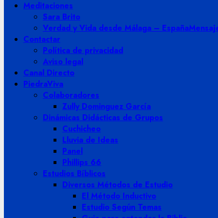
Meditaciones
Sara Brito
Verdad y Vida desde Málaga – España
Mensaje
Contactar
Política de privacidad
Aviso legal
Canal Directo
PiedraViva
Colaboradores
Zully Dominguez García
Dinámicas Didácticas de Grupos
Cuchicheo
Lluvia de Ideas
Panel
Phillips 66
Estudios Bíblicos
Diversos Métodos de Estudio
El Método Inductivo
Estudio Según Temas