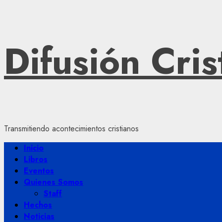
Saltar
Difusión Cris
al
contenido
Transmitiendo acontecimientos cristianos
Menú
Inicio
principal
Libros
Eventos
Quienes Somos
Staff
Hechos
Noticias