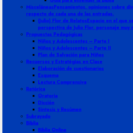
Guia para entender la Biblia
Misceláneas
Pensamientos, opiniones sobre dive
respecto de cada una de las entradas.
(Julio) Flor de Relatos
Espacio en el que se
perspectiva de Julio Flor, personaje muy
Propuestas Pedagógicas
Niños y Adolescentes – Parte I
Niños y Adolescentes – Parte II
Plan de Salvación para Niños
Recuersos y Estratégias en Clase
Elaboración de cuestionarios
Esquema
Lectura Comprensiva
Retórica
Oratoria
Dicción
Sintesis y Resúmen
Subrayado
Biblia
Biblia Online