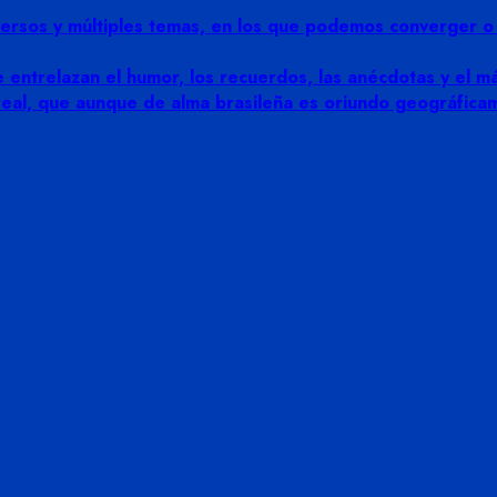
rsos y múltiples temas, en los que podemos converger o di
 entrelazan el humor, los recuerdos, las anécdotas y el más
 real, que aunque de alma brasileña es oriundo geográfic