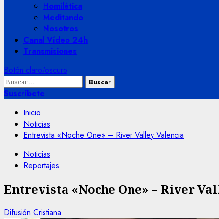
Homilética
Meditando
Nosotros
Canal Vídeo 24h
Transmisiones
Botón claro/oscuro
Buscar:
Suscríbete
Inicio
Noticias
Entrevista «Noche One» – River Valley Valencia
Noticias
Reportajes
Entrevista «Noche One» – River Val
Difusión Cristiana