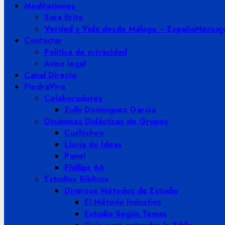
Meditaciones
Sara Brito
Verdad y Vida desde Málaga – España
Mensaje
Contactar
Política de privacidad
Aviso legal
Canal Directo
PiedraViva
Colaboradores
Zully Dominguez García
Dinámicas Didácticas de Grupos
Cuchicheo
Lluvia de Ideas
Panel
Phillips 66
Estudios Bíblicos
Diversos Métodos de Estudio
El Método Inductivo
Estudio Según Temas