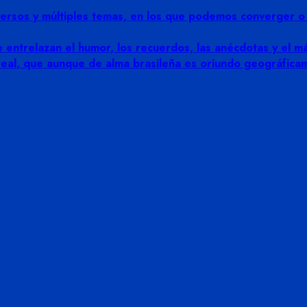
rsos y múltiples temas, en los que podemos converger o di
 entrelazan el humor, los recuerdos, las anécdotas y el más
 real, que aunque de alma brasileña es oriundo geográfic