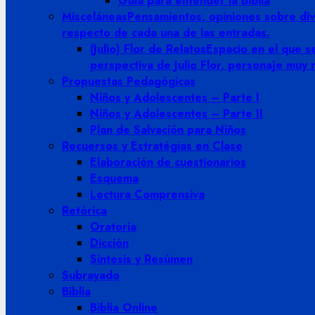
Guia para entender la Biblia
Misceláneas
Pensamientos, opiniones sobre dive
respecto de cada una de las entradas.
(Julio) Flor de Relatos
Espacio en el que se
perspectiva de Julio Flor, personaje muy
Propuestas Pedagógicas
Niños y Adolescentes – Parte I
Niños y Adolescentes – Parte II
Plan de Salvación para Niños
Recuersos y Estratégias en Clase
Elaboración de cuestionarios
Esquema
Lectura Comprensiva
Retórica
Oratoria
Dicción
Sintesis y Resúmen
Subrayado
Biblia
Biblia Online