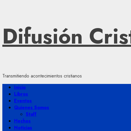
Saltar
Difusión Cris
al
contenido
Transmitiendo acontecimientos cristianos
Menú
Inicio
principal
Libros
Eventos
Quienes Somos
Staff
Hechos
Noticias