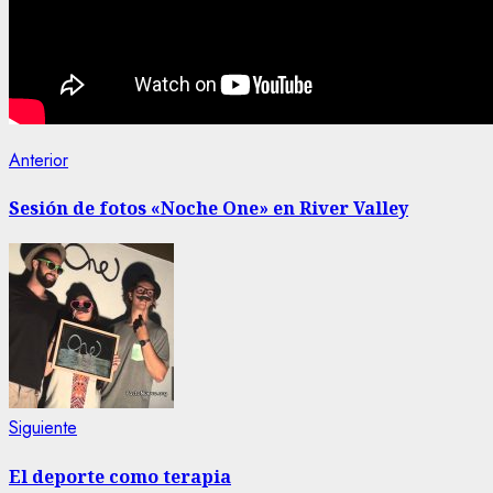
Navegación
Entrada
Anterior
anterior:
de
Sesión de fotos «Noche One» en River Valley
entradas
Siguiente
Siguiente
entrada:
El deporte como terapia