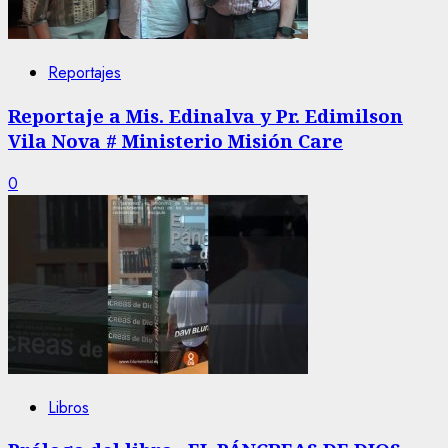
Reportajes
Reportaje a Mis. Edinalva y Pr. Edimilson
Vila Nova # Ministerio Misión Care
0
Libros