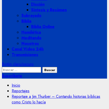
Dicción
Sintesis y Resúmen
Subrayado
Biblia
Biblia Online
Homilética
Meditando
Nosotros
Canal Vídeo 24h
Transmisiones
Botón claro/oscuro
Buscar:
Suscríbete
Inicio
Reportajes
Reportaje a Jim Thurber – Contando historias bíblicas
como Cristo lo hacía