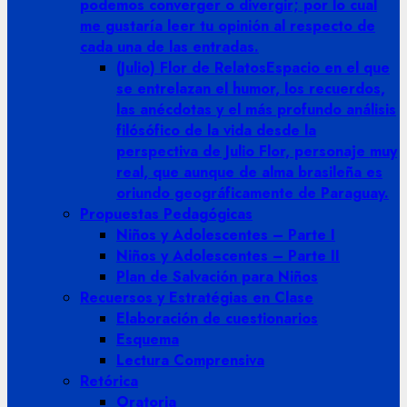
podemos converger o divergir; por lo cual
me gustaría leer tu opinión al respecto de
cada una de las entradas.
(Julio) Flor de Relatos
Espacio en el que
se entrelazan el humor, los recuerdos,
las anécdotas y el más profundo análisis
filósófico de la vida desde la
perspectiva de Julio Flor, personaje muy
real, que aunque de alma brasileña es
oriundo geográficamente de Paraguay.
Propuestas Pedagógicas
Niños y Adolescentes – Parte I
Niños y Adolescentes – Parte II
Plan de Salvación para Niños
Recuersos y Estratégias en Clase
Elaboración de cuestionarios
Esquema
Lectura Comprensiva
Retórica
Oratoria