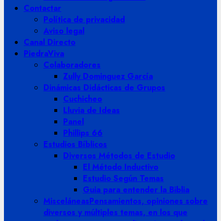
Contactar
Política de privacidad
Aviso legal
Canal Directo
PiedraViva
Colaboradores
Zully Dominguez García
Dinámicas Didácticas de Grupos
Cuchicheo
Lluvia de Ideas
Panel
Phillips 66
Estudios Bíblicos
Diversos Métodos de Estudio
El Método Inductivo
Estudio Según Temas
Guia para entender la Biblia
Misceláneas
Pensamientos, opiniones sobre
diversos y múltiples temas, en los que