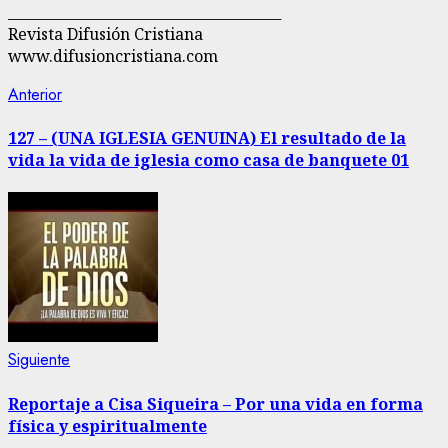
_______________________________________
Revista Difusión Cristiana
www.difusioncristiana.com
Navegación
Entrada
Anterior
anterior:
de
127 – (UNA IGLESIA GENUINA) El resultado de la
vida la vida de iglesia como casa de banquete 01
entradas
Siguiente
Siguiente
entrada:
Reportaje a Cisa Siqueira – Por una vida en forma
física y espiritualmente