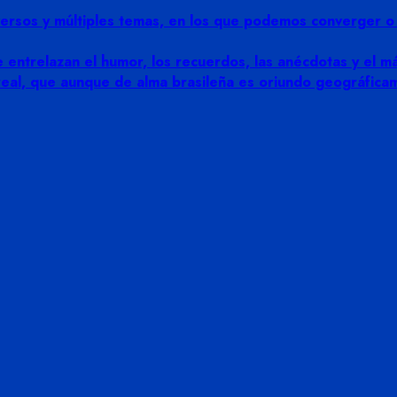
rsos y múltiples temas, en los que podemos converger o di
 entrelazan el humor, los recuerdos, las anécdotas y el más
 real, que aunque de alma brasileña es oriundo geográfic