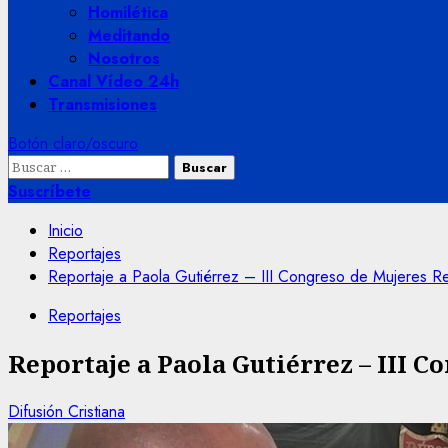
Homilética
Meditando
Nosotros
Canal Vídeo 24h
Transmisiones
Botón claro/oscuro
Buscar:
Suscríbete
Inicio
Reportajes
Reportaje a Paola Gutiérrez – III Congreso de Mujeres 
Reportajes
Reportaje a Paola Gutiérrez – III 
Difusión Cristiana