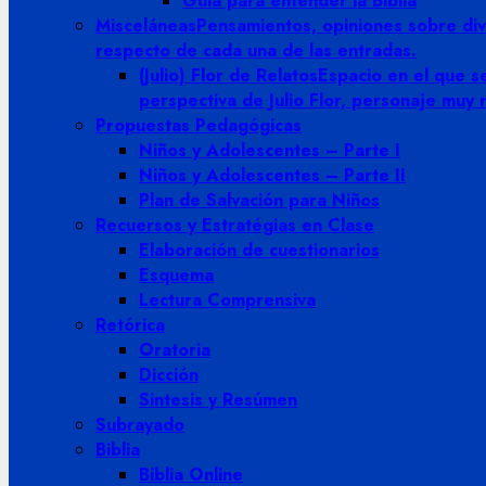
Guia para entender la Biblia
Misceláneas
Pensamientos, opiniones sobre dive
respecto de cada una de las entradas.
(Julio) Flor de Relatos
Espacio en el que se
perspectiva de Julio Flor, personaje muy
Propuestas Pedagógicas
Niños y Adolescentes – Parte I
Niños y Adolescentes – Parte II
Plan de Salvación para Niños
Recuersos y Estratégias en Clase
Elaboración de cuestionarios
Esquema
Lectura Comprensiva
Retórica
Oratoria
Dicción
Sintesis y Resúmen
Subrayado
Biblia
Biblia Online