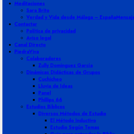
Meditaciones
Sara Brito
Verdad y Vida desde Málaga – España
Mensaje
Contactar
Política de privacidad
Aviso legal
Canal Directo
PiedraViva
Colaboradores
Zully Dominguez García
Dinámicas Didácticas de Grupos
Cuchicheo
Lluvia de Ideas
Panel
Phillips 66
Estudios Bíblicos
Diversos Métodos de Estudio
El Método Inductivo
Estudio Según Temas