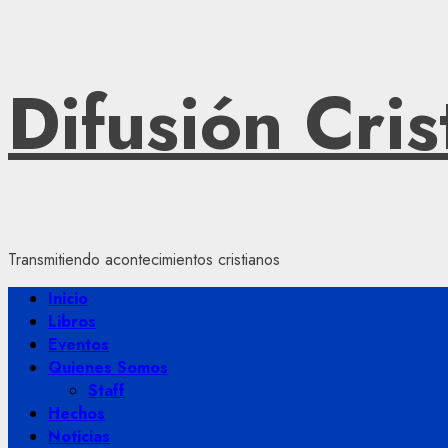
Saltar
Difusión Cris
al
contenido
Transmitiendo acontecimientos cristianos
Menú
Inicio
principal
Libros
Eventos
Quienes Somos
Staff
Hechos
Noticias