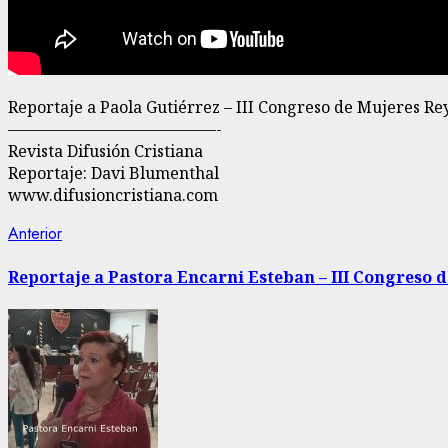
Reportaje a Paola Gutiérrez – III Congreso de Mujeres Re
—————————————-
Revista Difusión Cristiana
Reportaje: Davi Blumenthal
www.difusioncristiana.com
Navegación
Entrada
Anterior
anterior:
de
Reportaje a Pastora Encarni Esteban – III Congreso 
entradas