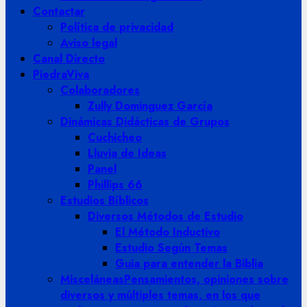
Contactar
Política de privacidad
Aviso legal
Canal Directo
PiedraViva
Colaboradores
Zully Dominguez García
Dinámicas Didácticas de Grupos
Cuchicheo
Lluvia de Ideas
Panel
Phillips 66
Estudios Bíblicos
Diversos Métodos de Estudio
El Método Inductivo
Estudio Según Temas
Guia para entender la Biblia
Misceláneas
Pensamientos, opiniones sobre
diversos y múltiples temas, en los que