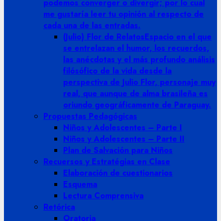
podemos converger o divergir; por lo cual
me gustaría leer tu opinión al respecto de
cada una de las entradas.
(Julio) Flor de Relatos
Espacio en el que
se entrelazan el humor, los recuerdos,
las anécdotas y el más profundo análisis
filósófico de la vida desde la
perspectiva de Julio Flor, personaje muy
real, que aunque de alma brasileña es
oriundo geográficamente de Paraguay.
Propuestas Pedagógicas
Niños y Adolescentes – Parte I
Niños y Adolescentes – Parte II
Plan de Salvación para Niños
Recuersos y Estratégias en Clase
Elaboración de cuestionarios
Esquema
Lectura Comprensiva
Retórica
Oratoria