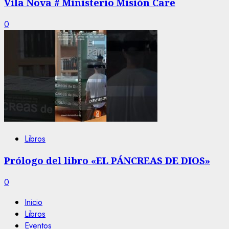
Vila Nova # Ministerio Misión Care
0
Libros
Prólogo del libro «EL PÁNCREAS DE DIOS»
0
Inicio
Libros
Eventos