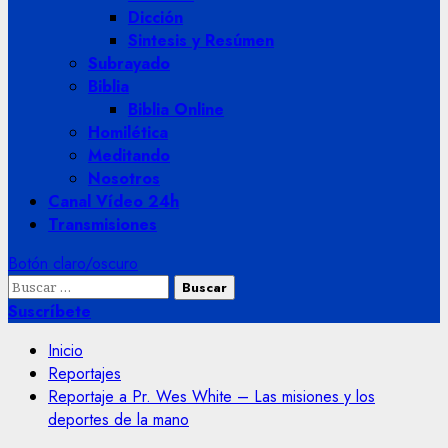
Dicción
Sintesis y Resúmen
Subrayado
Biblia
Biblia Online
Homilética
Meditando
Nosotros
Canal Vídeo 24h
Transmisiones
Botón claro/oscuro
Buscar:
Suscríbete
Inicio
Reportajes
Reportaje a Pr. Wes White – Las misiones y los
deportes de la mano