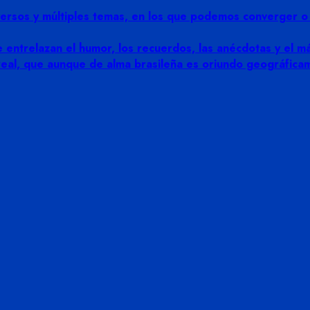
rsos y múltiples temas, en los que podemos converger o di
 entrelazan el humor, los recuerdos, las anécdotas y el más
 real, que aunque de alma brasileña es oriundo geográfic