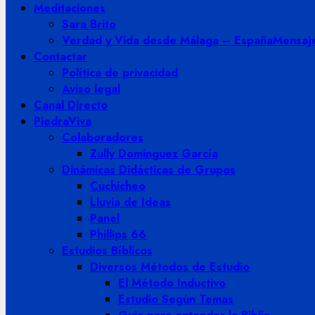
Meditaciones
Sara Brito
Verdad y Vida desde Málaga – España
Mensaje
Contactar
Política de privacidad
Aviso legal
Canal Directo
PiedraViva
Colaboradores
Zully Dominguez García
Dinámicas Didácticas de Grupos
Cuchicheo
Lluvia de Ideas
Panel
Phillips 66
Estudios Bíblicos
Diversos Métodos de Estudio
El Método Inductivo
Estudio Según Temas