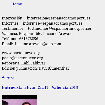
Home
Intercesión intercesion@espanaoramosporti.es
Informes informes@espanaoramosporti.es
Testimonios testimonios@espanaoramosporti.es
Valencia: Responsable: Luciano Arévalo
Teléfono: 661573856
Email: luciano.arevalo@ono.com
www.pactonuevo.org
pacto@pactonuevo.org
Reportaje: Kalil Saldivar
Edición y Filmación: Davi Blumenthal
Navegación
Entrada
Anterior
anterior:
de
Entrevista a Evan Craft – Valencia 2015
entradas