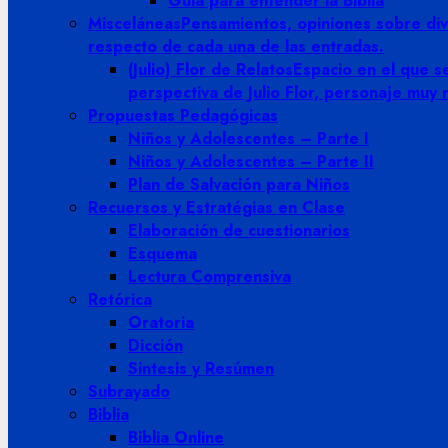
Guia para entender la Biblia
Misceláneas
Pensamientos, opiniones sobre dive
respecto de cada una de las entradas.
(Julio) Flor de Relatos
Espacio en el que se
perspectiva de Julio Flor, personaje muy
Propuestas Pedagógicas
Niños y Adolescentes – Parte I
Niños y Adolescentes – Parte II
Plan de Salvación para Niños
Recuersos y Estratégias en Clase
Elaboración de cuestionarios
Esquema
Lectura Comprensiva
Retórica
Oratoria
Dicción
Sintesis y Resúmen
Subrayado
Biblia
Biblia Online