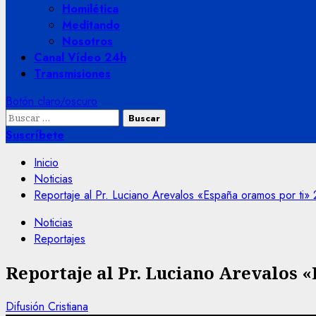
Homilética
Meditando
Nosotros
Canal Vídeo 24h
Transmisiones
Botón claro/oscuro
Buscar:
Suscríbete
Inicio
Noticias
Reportaje al Pr. Luciano Arevalos «España oramos por ti»
Noticias
Reportajes
Reportaje al Pr. Luciano Arevalos 
Difusión Cristiana