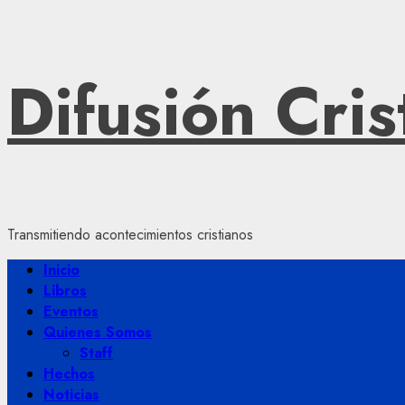
Saltar
Difusión Cris
al
contenido
Transmitiendo acontecimientos cristianos
Menú
Inicio
principal
Libros
Eventos
Quienes Somos
Staff
Hechos
Noticias