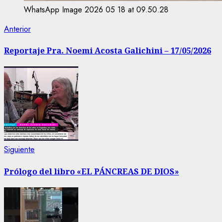
WhatsApp Image 2026 05 18 at 09.50.28
Navegación
Entrada
Anterior
anterior:
de
Reportaje Pra. Noemi Acosta Galichini – 17/05/2026
entradas
Siguiente
Siguiente
entrada:
Prólogo del libro «EL PÁNCREAS DE DIOS»