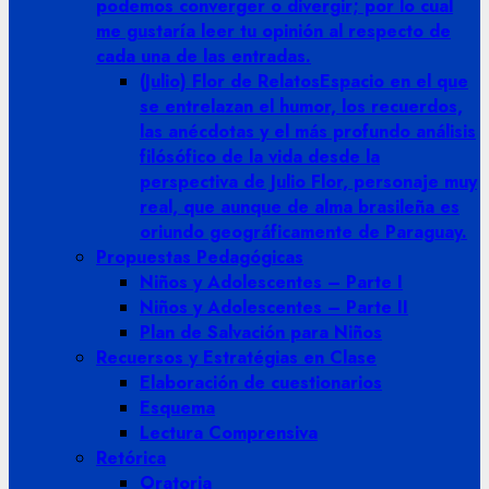
podemos converger o divergir; por lo cual
me gustaría leer tu opinión al respecto de
cada una de las entradas.
(Julio) Flor de Relatos
Espacio en el que
se entrelazan el humor, los recuerdos,
las anécdotas y el más profundo análisis
filósófico de la vida desde la
perspectiva de Julio Flor, personaje muy
real, que aunque de alma brasileña es
oriundo geográficamente de Paraguay.
Propuestas Pedagógicas
Niños y Adolescentes – Parte I
Niños y Adolescentes – Parte II
Plan de Salvación para Niños
Recuersos y Estratégias en Clase
Elaboración de cuestionarios
Esquema
Lectura Comprensiva
Retórica
Oratoria