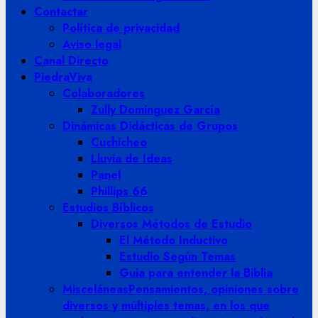
Contactar
Política de privacidad
Aviso legal
Canal Directo
PiedraViva
Colaboradores
Zully Dominguez García
Dinámicas Didácticas de Grupos
Cuchicheo
Lluvia de Ideas
Panel
Phillips 66
Estudios Bíblicos
Diversos Métodos de Estudio
El Método Inductivo
Estudio Según Temas
Guia para entender la Biblia
Misceláneas
Pensamientos, opiniones sobre
diversos y múltiples temas, en los que