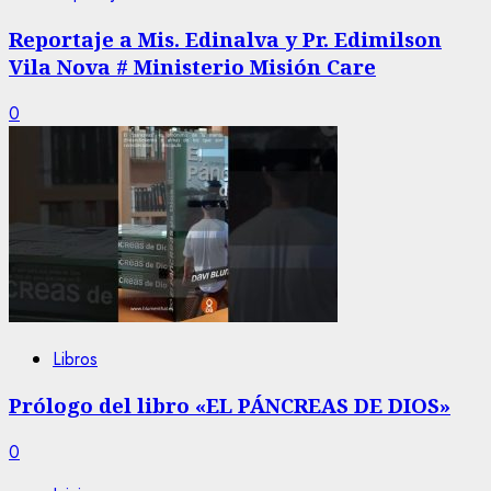
Reportaje a Mis. Edinalva y Pr. Edimilson
Vila Nova # Ministerio Misión Care
0
Libros
Prólogo del libro «EL PÁNCREAS DE DIOS»
0