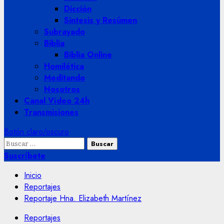
Dicción
Sintesis y Resúmen
Subrayado
Biblia
Biblia Online
Homilética
Meditando
Nosotros
Canal Vídeo 24h
Transmisiones
Botón claro/oscuro
Buscar:
Suscríbete
Inicio
Reportajes
Reportaje Hna. Elizabeth Martínez
Reportajes