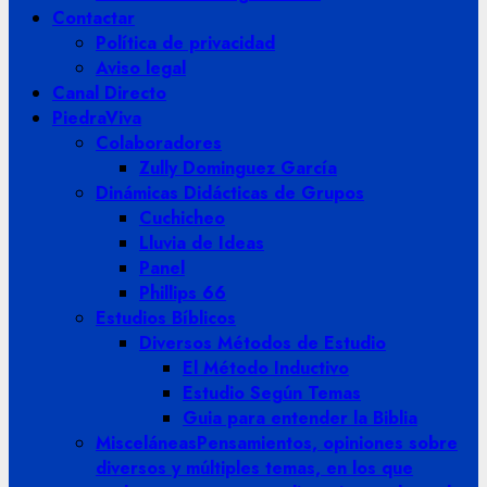
Contactar
Política de privacidad
Aviso legal
Canal Directo
PiedraViva
Colaboradores
Zully Dominguez García
Dinámicas Didácticas de Grupos
Cuchicheo
Lluvia de Ideas
Panel
Phillips 66
Estudios Bíblicos
Diversos Métodos de Estudio
El Método Inductivo
Estudio Según Temas
Guia para entender la Biblia
Misceláneas
Pensamientos, opiniones sobre
diversos y múltiples temas, en los que