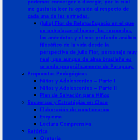
podemos converger o divergir; por lo cual
me gustaría leer tu opinión al respecto de
cada una de las entradas.
(Julio) Flor de Relatos
Espacio en el que
se entrelazan el humor, los recuerdos,
las anécdotas y el más profundo análisis
filósófico de la vida desde la
perspectiva de Julio Flor, personaje muy
real, que aunque de alma brasileña es
oriundo geográficamente de Paraguay.
Propuestas Pedagógicas
Niños y Adolescentes – Parte I
Niños y Adolescentes – Parte II
Plan de Salvación para Niños
Recuersos y Estratégias en Clase
Elaboración de cuestionarios
Esquema
Lectura Comprensiva
Retórica
Oratoria