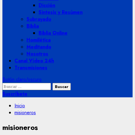
Dicción
Sintesis y Resúmen
Subrayado
Biblia
Biblia Online
Homilética
Meditando
Nosotros
Canal Vídeo 24h
Transmisiones
Botón claro/oscuro
Buscar:
Suscríbete
Inicio
misioneros
misioneros