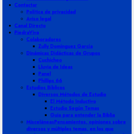
Contactar
Política de privacidad
Aviso legal
Canal Directo
PiedraViva
Colaboradores
Zully Dominguez García
Dinámicas Didácticas de Grupos
Cuchicheo
Lluvia de Ideas
Panel
Phillips 66
Estudios Bíblicos
Diversos Métodos de Estudio
El Método Inductivo
Estudio Según Temas
Guia para entender la Biblia
Misceláneas
Pensamientos, opiniones sobre
diversos y múltiples temas, en los que