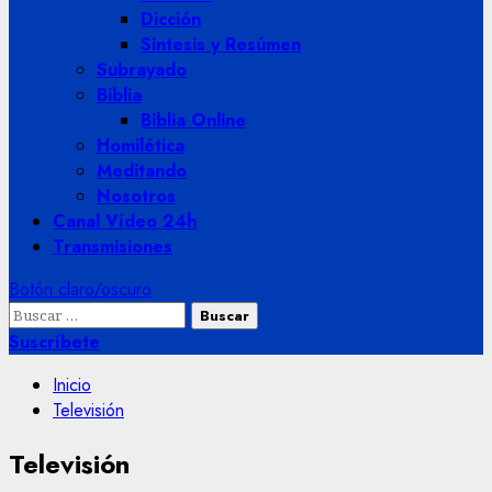
Dicción
Sintesis y Resúmen
Subrayado
Biblia
Biblia Online
Homilética
Meditando
Nosotros
Canal Vídeo 24h
Transmisiones
Botón claro/oscuro
Buscar:
Suscríbete
Inicio
Televisión
Televisión