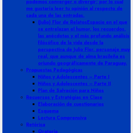
podemos converger o divergir; por lo cual
me gustaría leer tu opinión al respecto de
cada una de las entradas.
(Julio) Flor de Relatos
Espacio en el que
se entrelazan el humor, los recuerdos,
las anécdotas y el más profundo análisis
filósófico de la vida desde la
perspectiva de Julio Flor, personaje muy
real, que aunque de alma brasileña es
oriundo geográficamente de Paraguay.
Propuestas Pedagógicas
Niños y Adolescentes – Parte I
Niños y Adolescentes – Parte II
Plan de Salvación para Niños
Recuersos y Estratégias en Clase
Elaboración de cuestionarios
Esquema
Lectura Comprensiva
Retórica
Oratoria