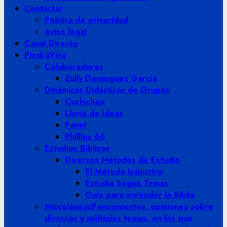
Contactar
Política de privacidad
Aviso legal
Canal Directo
PiedraViva
Colaboradores
Zully Dominguez García
Dinámicas Didácticas de Grupos
Cuchicheo
Lluvia de Ideas
Panel
Phillips 66
Estudios Bíblicos
Diversos Métodos de Estudio
El Método Inductivo
Estudio Según Temas
Guia para entender la Biblia
Misceláneas
Pensamientos, opiniones sobre
diversos y múltiples temas, en los que