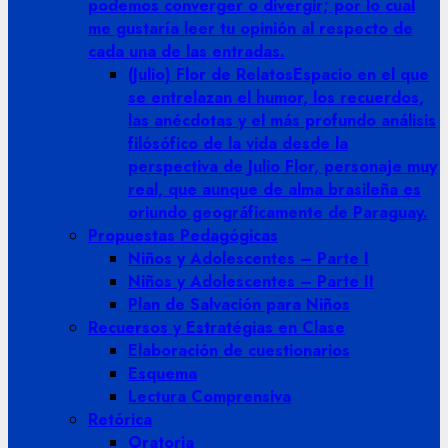
podemos converger o divergir; por lo cual
me gustaría leer tu opinión al respecto de
cada una de las entradas.
(Julio) Flor de Relatos
Espacio en el que
se entrelazan el humor, los recuerdos,
las anécdotas y el más profundo análisis
filósófico de la vida desde la
perspectiva de Julio Flor, personaje muy
real, que aunque de alma brasileña es
oriundo geográficamente de Paraguay.
Propuestas Pedagógicas
Niños y Adolescentes – Parte I
Niños y Adolescentes – Parte II
Plan de Salvación para Niños
Recuersos y Estratégias en Clase
Elaboración de cuestionarios
Esquema
Lectura Comprensiva
Retórica
Oratoria