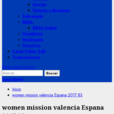
Dicción
Sintesis y Resúmen
Subrayado
Biblia
Biblia Online
Homilética
Meditando
Nosotros
Canal Vídeo 24h
Transmisiones
Botón claro/oscuro
Buscar:
Suscríbete
Inicio
women mission valencia Espana 2017 83
women mission valencia Espana