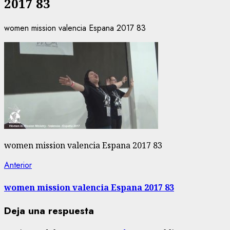
2017 83
women mission valencia Espana 2017 83
women mission valencia Espana 2017 83
Navegación
Entrada
Anterior
anterior:
de
women mission valencia Espana 2017 83
entradas
Deja una respuesta