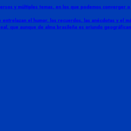
rsos y múltiples temas, en los que podemos converger o di
 entrelazan el humor, los recuerdos, las anécdotas y el más
 real, que aunque de alma brasileña es oriundo geográfic