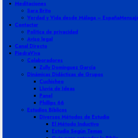
Meditaciones
Sara Brito
Verdad y Vida desde Málaga – España
Mensaje
Contactar
Política de privacidad
Aviso legal
Canal Directo
PiedraViva
Colaboradores
Zully Dominguez García
Dinámicas Didácticas de Grupos
Cuchicheo
Lluvia de Ideas
Panel
Phillips 66
Estudios Bíblicos
Diversos Métodos de Estudio
El Método Inductivo
Estudio Según Temas