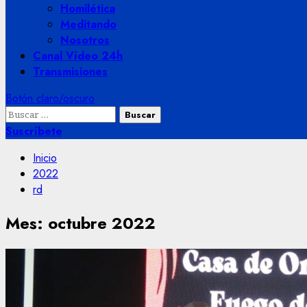
Homilética
Meditando
Nosotros
Canal Vídeo 24h
Transmisiones
Botón claro/oscuro
Buscar:
Suscríbete
Inicio
2022
rd
Mes:
octubre 2022