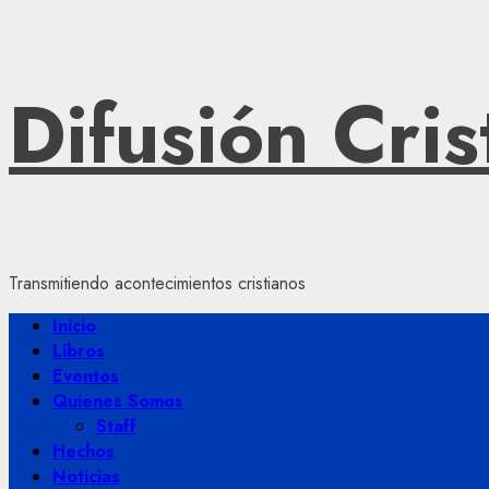
Saltar
Difusión Cris
al
contenido
Transmitiendo acontecimientos cristianos
Menú
Inicio
principal
Libros
Eventos
Quienes Somos
Staff
Hechos
Noticias