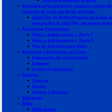
Guia para entender la Biblia
Misceláneas
Pensamientos, opiniones sobre dive
respecto de cada una de las entradas.
(Julio) Flor de Relatos
Espacio en el que se
perspectiva de Julio Flor, personaje muy
Propuestas Pedagógicas
Niños y Adolescentes – Parte I
Niños y Adolescentes – Parte II
Plan de Salvación para Niños
Recuersos y Estratégias en Clase
Elaboración de cuestionarios
Esquema
Lectura Comprensiva
Retórica
Oratoria
Dicción
Sintesis y Resúmen
Subrayado
Biblia
Biblia Online