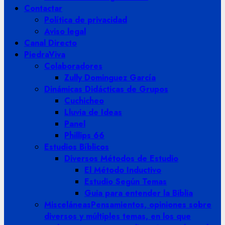
Contactar
Política de privacidad
Aviso legal
Canal Directo
PiedraViva
Colaboradores
Zully Dominguez García
Dinámicas Didácticas de Grupos
Cuchicheo
Lluvia de Ideas
Panel
Phillips 66
Estudios Bíblicos
Diversos Métodos de Estudio
El Método Inductivo
Estudio Según Temas
Guia para entender la Biblia
Misceláneas
Pensamientos, opiniones sobre
diversos y múltiples temas, en los que