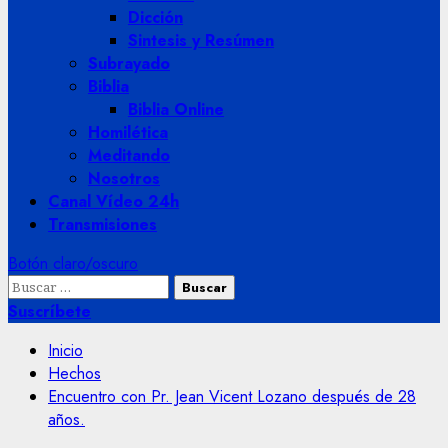
Dicción
Sintesis y Resúmen
Subrayado
Biblia
Biblia Online
Homilética
Meditando
Nosotros
Canal Vídeo 24h
Transmisiones
Botón claro/oscuro
Buscar:
Suscríbete
Inicio
Hechos
Encuentro con Pr. Jean Vicent Lozano después de 28
años.