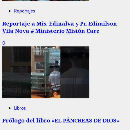
Reportajes
Reportaje a Mis. Edinalva y Pr. Edimilson
Vila Nova # Ministerio Misión Care
0
Libros
Prólogo del libro «EL PÁNCREAS DE DIOS»