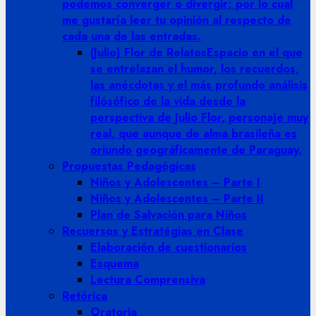
podemos converger o divergir; por lo cual
me gustaría leer tu opinión al respecto de
cada una de las entradas.
(Julio) Flor de Relatos
Espacio en el que
se entrelazan el humor, los recuerdos,
las anécdotas y el más profundo análisis
filósófico de la vida desde la
perspectiva de Julio Flor, personaje muy
real, que aunque de alma brasileña es
oriundo geográficamente de Paraguay.
Propuestas Pedagógicas
Niños y Adolescentes – Parte I
Niños y Adolescentes – Parte II
Plan de Salvación para Niños
Recuersos y Estratégias en Clase
Elaboración de cuestionarios
Esquema
Lectura Comprensiva
Retórica
Oratoria