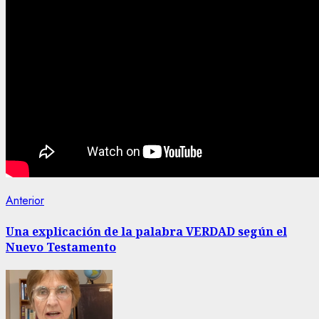
Navegación
Entrada
Anterior
anterior:
de
Una explicación de la palabra VERDAD según el
Nuevo Testamento
entradas