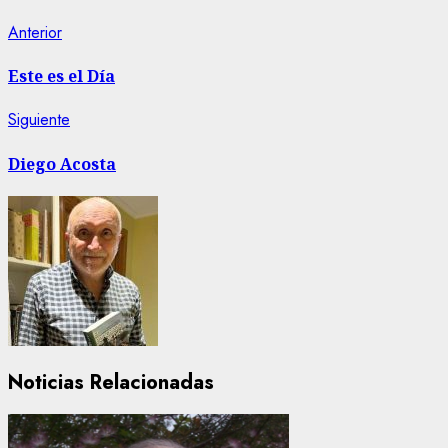
Navegación
Entrada
Anterior
anterior:
de
Este es el Día
entradas
Siguiente
Siguiente
entrada:
Diego Acosta
Noticias Relacionadas