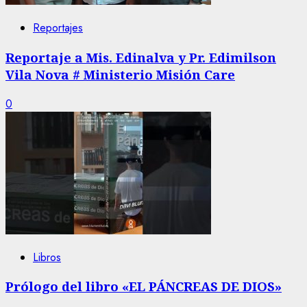
Reportajes
Reportaje a Mis. Edinalva y Pr. Edimilson
Vila Nova # Ministerio Misión Care
0
Libros
Prólogo del libro «EL PÁNCREAS DE DIOS»