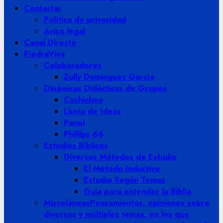
Contactar
Política de privacidad
Aviso legal
Canal Directo
PiedraViva
Colaboradores
Zully Dominguez García
Dinámicas Didácticas de Grupos
Cuchicheo
Lluvia de Ideas
Panel
Phillips 66
Estudios Bíblicos
Diversos Métodos de Estudio
El Método Inductivo
Estudio Según Temas
Guia para entender la Biblia
Misceláneas
Pensamientos, opiniones sobre
diversos y múltiples temas, en los que