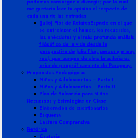
podemos converger o divergir; por lo cual
me gustaría leer tu opinión al respecto de
cada una de las entradas.
(Julio) Flor de Relatos
Espacio en el que
se entrelazan el humor, los recuerdos,
las anécdotas y el más profundo análisis
filósófico de la vida desde la
perspectiva de Julio Flor, personaje muy
real, que aunque de alma brasileña es
oriundo geográficamente de Paraguay.
Propuestas Pedagógicas
Niños y Adolescentes – Parte I
Niños y Adolescentes – Parte II
Plan de Salvación para Niños
Recuersos y Estratégias en Clase
Elaboración de cuestionarios
Esquema
Lectura Comprensiva
Retórica
Oratoria