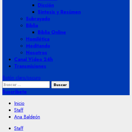
Dicción
Sintesis y Resúmen
Subrayado
Biblia
Biblia Online
Homilética
Meditando
Nosotros
Canal Vídeo 24h
Transmisiones
Botón claro/oscuro
Buscar:
Suscríbete
Inicio
Staff
Ana Baldeón
Staff