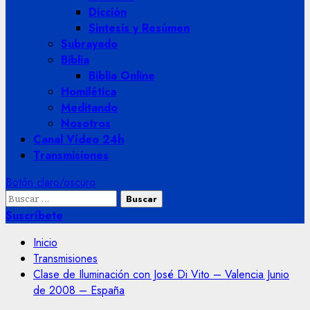
Dicción
Sintesis y Resúmen
Subrayado
Biblia
Biblia Online
Homilética
Meditando
Nosotros
Canal Vídeo 24h
Transmisiones
Botón claro/oscuro
Buscar:
Suscríbete
Inicio
Transmisiones
Clase de Iluminación con José Di Vito – Valencia Junio
de 2008 – España