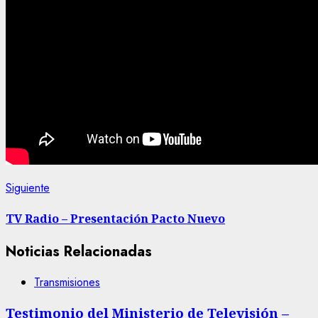
Navegación
Siguiente
Siguiente
entrada:
de
TV Radio – Presentación Pacto Nuevo
entradas
Noticias Relacionadas
Transmisiones
Testimonio del Ministerio de Televisión –