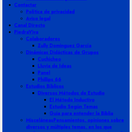
Contactar
Política de privacidad
Aviso legal
Canal Directo
PiedraViva
Colaboradores
Zully Dominguez García
Dinámicas Didácticas de Grupos
Cuchicheo
Lluvia de Ideas
Panel
Phillips 66
Estudios Bíblicos
Diversos Métodos de Estudio
El Método Inductivo
Estudio Según Temas
Guia para entender la Biblia
Misceláneas
Pensamientos, opiniones sobre
diversos y múltiples temas, en los que