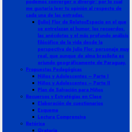
podemos converger o divergir; por lo cual
me gustaría leer tu opinión al respecto de
cada una de las entradas.
(Julio) Flor de Relatos
Espacio en el que
se entrelazan el humor, los recuerdos,
las anécdotas y el más profundo análisis
filósófico de la vida desde la
perspectiva de Julio Flor, personaje muy
real, que aunque de alma brasileña es
oriundo geográficamente de Paraguay.
Propuestas Pedagógicas
Niños y Adolescentes – Parte I
Niños y Adolescentes – Parte II
Plan de Salvación para Niños
Recuersos y Estratégias en Clase
Elaboración de cuestionarios
Esquema
Lectura Comprensiva
Retórica
Oratoria