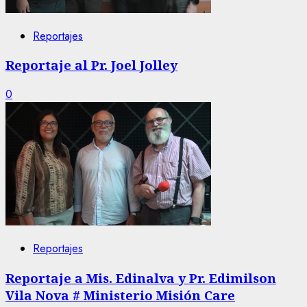
Reportajes
Reportaje al Pr. Joel Jolley
0
Reportajes
Reportaje a Mis. Edinalva y Pr. Edimilson
Vila Nova # Ministerio Misión Care