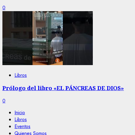
0
Libros
Prólogo del libro «EL PÁNCREAS DE DIOS»
0
Inicio
Libros
Eventos
Quienes Somos