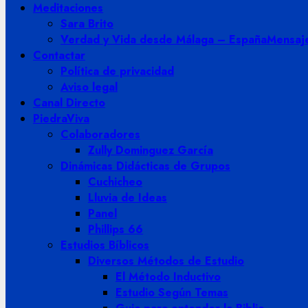
Meditaciones
Sara Brito
Verdad y Vida desde Málaga – España
Mensaje
Contactar
Política de privacidad
Aviso legal
Canal Directo
PiedraViva
Colaboradores
Zully Dominguez García
Dinámicas Didácticas de Grupos
Cuchicheo
Lluvia de Ideas
Panel
Phillips 66
Estudios Bíblicos
Diversos Métodos de Estudio
El Método Inductivo
Estudio Según Temas