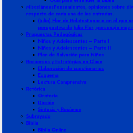
Guia para entender la Biblia
Misceláneas
Pensamientos, opiniones sobre dive
respecto de cada una de las entradas.
(Julio) Flor de Relatos
Espacio en el que se
perspectiva de Julio Flor, personaje muy
Propuestas Pedagógicas
Niños y Adolescentes – Parte I
Niños y Adolescentes – Parte II
Plan de Salvación para Niños
Recuersos y Estratégias en Clase
Elaboración de cuestionarios
Esquema
Lectura Comprensiva
Retórica
Oratoria
Dicción
Sintesis y Resúmen
Subrayado
Biblia
Biblia Online