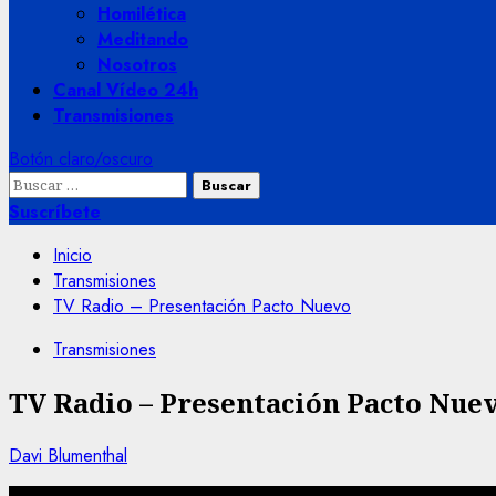
Homilética
Meditando
Nosotros
Canal Vídeo 24h
Transmisiones
Botón claro/oscuro
Buscar:
Suscríbete
Inicio
Transmisiones
TV Radio – Presentación Pacto Nuevo
Transmisiones
TV Radio – Presentación Pacto Nue
Davi Blumenthal