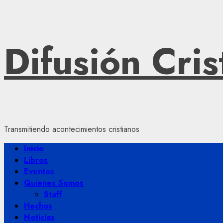
Saltar
Difusión Cris
al
contenido
Transmitiendo acontecimientos cristianos
Menú
Inicio
principal
Libros
Eventos
Quienes Somos
Staff
Hechos
Noticias