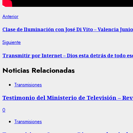
Navegación
Entrada
Anterior
anterior:
de
Clase de Iluminación con José Di Vito – Valencia Juni
entradas
Siguiente
Siguiente
entrada:
Transmitir por Internet – Dios esta detrás de todo es
Noticias Relacionadas
Transmisiones
Testimonio del Ministerio de Televisión – Rev
0
Transmisiones