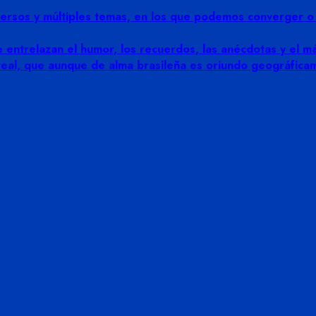
rsos y múltiples temas, en los que podemos converger o di
 entrelazan el humor, los recuerdos, las anécdotas y el más
 real, que aunque de alma brasileña es oriundo geográfic