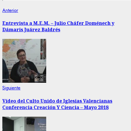
Navegación
Entrada
Anterior
anterior:
de
Entrevista a M.E.M. – Julio Cháfer Doménech y
Dámaris Juárez Baldrés
entradas
Siguiente
Siguiente
entrada:
Vídeo del Culto Unido de Iglesias Valencianas
Conferencia Creación Y Ciencia – Mayo 2018