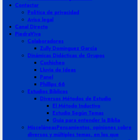
Contactar
Política de privacidad
Aviso legal
Canal Directo
PiedraViva
Colaboradores
Zully Dominguez García
Dinámicas Didácticas de Grupos
Cuchicheo
Lluvia de Ideas
Panel
Phillips 66
Estudios Bíblicos
Diversos Métodos de Estudio
El Método Inductivo
Estudio Según Temas
Guia para entender la Biblia
Misceláneas
Pensamientos, opiniones sobre
diversos y múltiples temas, en los que