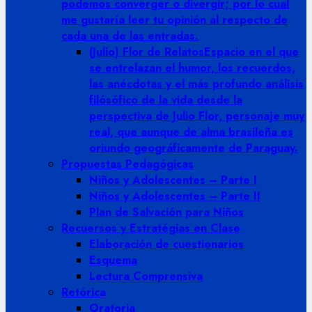
podemos converger o divergir; por lo cual
me gustaría leer tu opinión al respecto de
cada una de las entradas.
(Julio) Flor de Relatos
Espacio en el que
se entrelazan el humor, los recuerdos,
las anécdotas y el más profundo análisis
filósófico de la vida desde la
perspectiva de Julio Flor, personaje muy
real, que aunque de alma brasileña es
oriundo geográficamente de Paraguay.
Propuestas Pedagógicas
Niños y Adolescentes – Parte I
Niños y Adolescentes – Parte II
Plan de Salvación para Niños
Recuersos y Estratégias en Clase
Elaboración de cuestionarios
Esquema
Lectura Comprensiva
Retórica
Oratoria