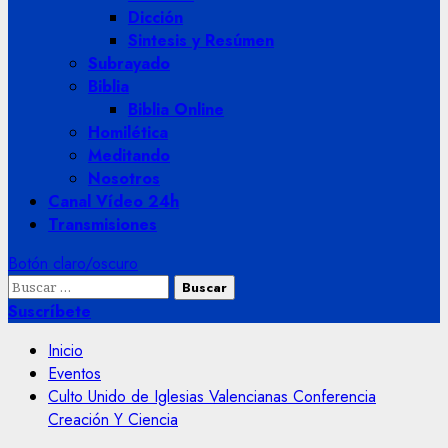
Dicción
Sintesis y Resúmen
Subrayado
Biblia
Biblia Online
Homilética
Meditando
Nosotros
Canal Vídeo 24h
Transmisiones
Botón claro/oscuro
Buscar:
Suscríbete
Inicio
Eventos
Culto Unido de Iglesias Valencianas Conferencia
Creación Y Ciencia