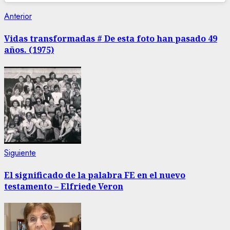
Navegación
Entrada
Anterior
anterior:
de
Vidas transformadas # De esta foto han pasado 49
años. (1975)
entradas
Siguiente
Siguiente
entrada:
El significado de la palabra FE en el nuevo
testamento – Elfriede Veron