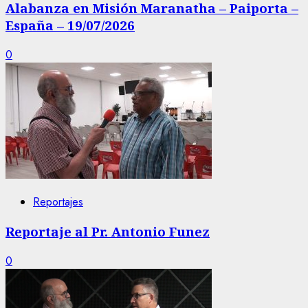
Alabanza en Misión Maranatha – Paiporta –
España – 19/07/2026
0
Reportajes
Reportaje al Pr. Antonio Funez
0