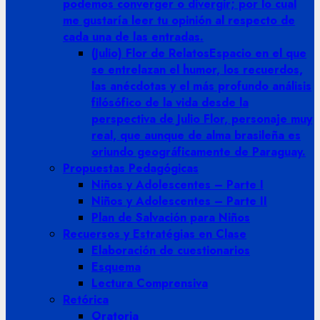
podemos converger o divergir; por lo cual
me gustaría leer tu opinión al respecto de
cada una de las entradas.
(Julio) Flor de Relatos
Espacio en el que
se entrelazan el humor, los recuerdos,
las anécdotas y el más profundo análisis
filósófico de la vida desde la
perspectiva de Julio Flor, personaje muy
real, que aunque de alma brasileña es
oriundo geográficamente de Paraguay.
Propuestas Pedagógicas
Niños y Adolescentes – Parte I
Niños y Adolescentes – Parte II
Plan de Salvación para Niños
Recuersos y Estratégias en Clase
Elaboración de cuestionarios
Esquema
Lectura Comprensiva
Retórica
Oratoria