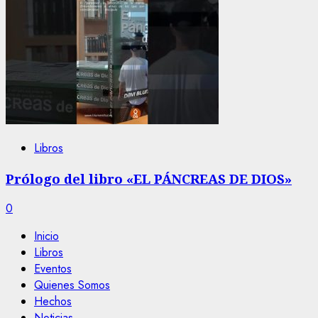
Libros
Prólogo del libro «EL PÁNCREAS DE DIOS»
0
Inicio
Libros
Eventos
Quienes Somos
Hechos
Noticias