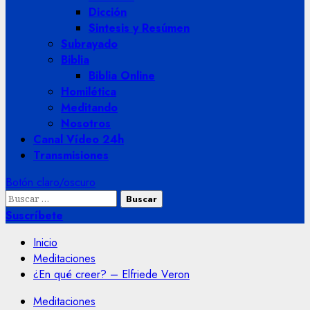
Dicción
Sintesis y Resúmen
Subrayado
Biblia
Biblia Online
Homilética
Meditando
Nosotros
Canal Vídeo 24h
Transmisiones
Botón claro/oscuro
Buscar:
Suscríbete
Inicio
Meditaciones
¿En qué creer? – Elfriede Veron
Meditaciones