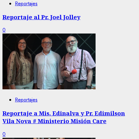
Reportajes
Reportaje al Pr. Joel Jolley
0
Reportajes
Reportaje a Mis. Edinalva y Pr. Edimilson
Vila Nova # Ministerio Misión Care
0