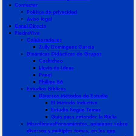
Contactar
Política de privacidad
Aviso legal
Canal Directo
PiedraViva
Colaboradores
Zully Dominguez García
Dinámicas Didácticas de Grupos
Cuchicheo
Lluvia de Ideas
Panel
Phillips 66
Estudios Bíblicos
Diversos Métodos de Estudio
El Método Inductivo
Estudio Según Temas
Guia para entender la Biblia
Misceláneas
Pensamientos, opiniones sobre
diversos y múltiples temas, en los que