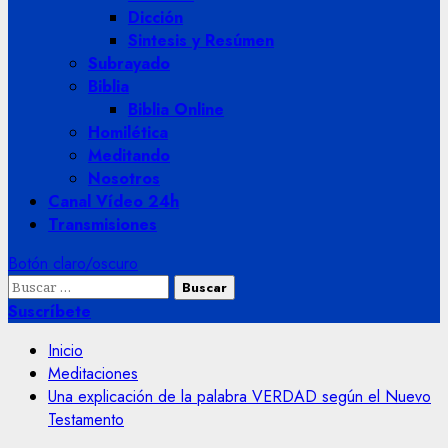
Dicción
Sintesis y Resúmen
Subrayado
Biblia
Biblia Online
Homilética
Meditando
Nosotros
Canal Vídeo 24h
Transmisiones
Botón claro/oscuro
Buscar:
Suscríbete
Inicio
Meditaciones
Una explicación de la palabra VERDAD según el Nuevo
Testamento