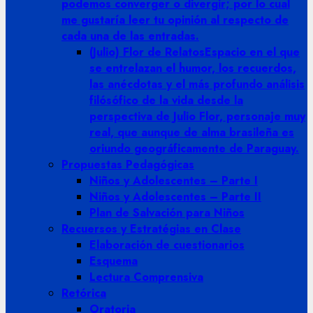
podemos converger o divergir; por lo cual
me gustaría leer tu opinión al respecto de
cada una de las entradas.
(Julio) Flor de Relatos
Espacio en el que
se entrelazan el humor, los recuerdos,
las anécdotas y el más profundo análisis
filósófico de la vida desde la
perspectiva de Julio Flor, personaje muy
real, que aunque de alma brasileña es
oriundo geográficamente de Paraguay.
Propuestas Pedagógicas
Niños y Adolescentes – Parte I
Niños y Adolescentes – Parte II
Plan de Salvación para Niños
Recuersos y Estratégias en Clase
Elaboración de cuestionarios
Esquema
Lectura Comprensiva
Retórica
Oratoria