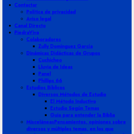
Contactar
Política de privacidad
Aviso legal
Canal Directo
PiedraViva
Colaboradores
Zully Dominguez García
Dinámicas Didácticas de Grupos
Cuchicheo
Lluvia de Ideas
Panel
Phillips 66
Estudios Bíblicos
Diversos Métodos de Estudio
El Método Inductivo
Estudio Según Temas
Guia para entender la Biblia
Misceláneas
Pensamientos, opiniones sobre
diversos y múltiples temas, en los que