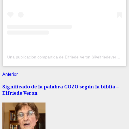
Una publicación compartida de Elfriede Veron (@elfriedeveron)
Navegación
Entrada
Anterior
anterior:
de
Significado de la palabra GOZO según la biblia –
Elfriede Veron
entradas