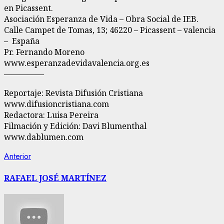
en Picassent.
Asociación Esperanza de Vida – Obra Social de IEB.
Calle Campet de Tomas, 13; 46220 – Picassent – valencia
– España
Pr. Fernando Moreno
www.esperanzadevidavalencia.org.es
—————
Reportaje: Revista Difusión Cristiana
www.difusioncristiana.com
Redactora: Luisa Pereira
Filmación y Edición: Davi Blumenthal
www.dablumen.com
Navegación
Entrada
Anterior
anterior:
de
RAFAEL JOSÉ MARTÍNEZ
entradas