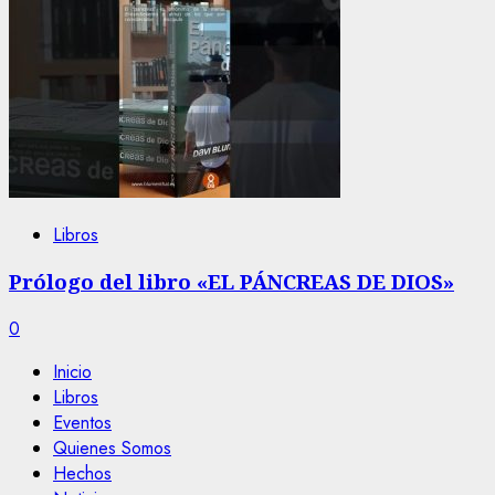
Libros
Prólogo del libro «EL PÁNCREAS DE DIOS»
0
Inicio
Libros
Eventos
Quienes Somos
Hechos