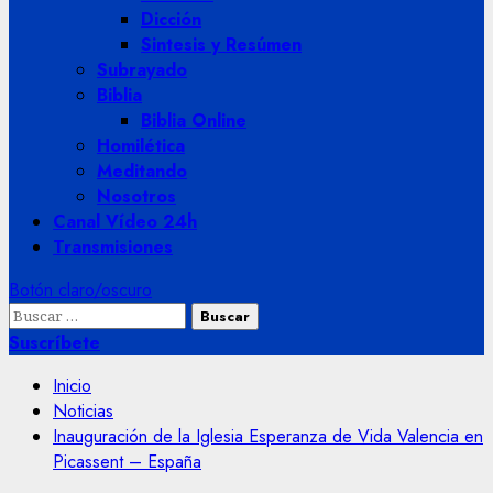
Dicción
Sintesis y Resúmen
Subrayado
Biblia
Biblia Online
Homilética
Meditando
Nosotros
Canal Vídeo 24h
Transmisiones
Botón claro/oscuro
Buscar:
Suscríbete
Inicio
Noticias
Inauguración de la Iglesia Esperanza de Vida Valencia en
Picassent – España