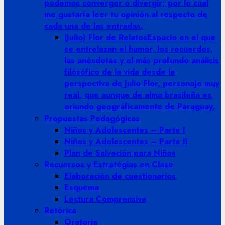
podemos converger o divergir; por lo cual
me gustaría leer tu opinión al respecto de
cada una de las entradas.
(Julio) Flor de Relatos
Espacio en el que
se entrelazan el humor, los recuerdos,
las anécdotas y el más profundo análisis
filósófico de la vida desde la
perspectiva de Julio Flor, personaje muy
real, que aunque de alma brasileña es
oriundo geográficamente de Paraguay.
Propuestas Pedagógicas
Niños y Adolescentes – Parte I
Niños y Adolescentes – Parte II
Plan de Salvación para Niños
Recuersos y Estratégias en Clase
Elaboración de cuestionarios
Esquema
Lectura Comprensiva
Retórica
Oratoria