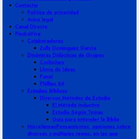
Contactar
Política de privacidad
Aviso legal
Canal Directo
PiedraViva
Colaboradores
Zully Dominguez García
Dinámicas Didácticas de Grupos
Cuchicheo
Lluvia de Ideas
Panel
Phillips 66
Estudios Bíblicos
Diversos Métodos de Estudio
El Método Inductivo
Estudio Según Temas
Guia para entender la Biblia
Misceláneas
Pensamientos, opiniones sobre
diversos y múltiples temas, en los que