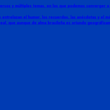
rsos y múltiples temas, en los que podemos converger o di
 entrelazan el humor, los recuerdos, las anécdotas y el más
 real, que aunque de alma brasileña es oriundo geográfic