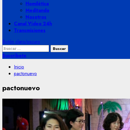
Homilética
Meditando
Nosotros
Canal Vídeo 24h
Transmisiones
Botón claro/oscuro
Buscar:
Suscríbete
Inicio
pactonuevo
pactonuevo