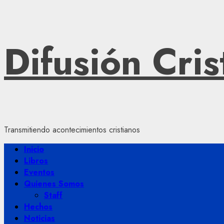
Saltar
Difusión Cris
al
contenido
Transmitiendo acontecimientos cristianos
Menú
Inicio
principal
Libros
Eventos
Quienes Somos
Staff
Hechos
Noticias