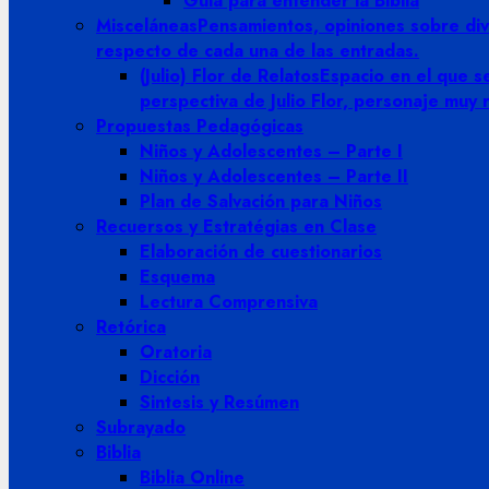
Guia para entender la Biblia
Misceláneas
Pensamientos, opiniones sobre dive
respecto de cada una de las entradas.
(Julio) Flor de Relatos
Espacio en el que se
perspectiva de Julio Flor, personaje muy
Propuestas Pedagógicas
Niños y Adolescentes – Parte I
Niños y Adolescentes – Parte II
Plan de Salvación para Niños
Recuersos y Estratégias en Clase
Elaboración de cuestionarios
Esquema
Lectura Comprensiva
Retórica
Oratoria
Dicción
Sintesis y Resúmen
Subrayado
Biblia
Biblia Online