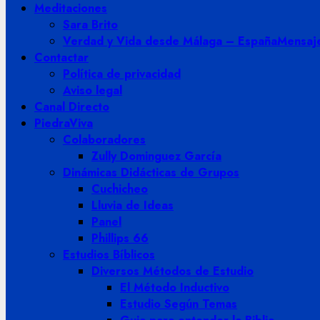
Meditaciones
Sara Brito
Verdad y Vida desde Málaga – España
Mensaje
Contactar
Política de privacidad
Aviso legal
Canal Directo
PiedraViva
Colaboradores
Zully Dominguez García
Dinámicas Didácticas de Grupos
Cuchicheo
Lluvia de Ideas
Panel
Phillips 66
Estudios Bíblicos
Diversos Métodos de Estudio
El Método Inductivo
Estudio Según Temas