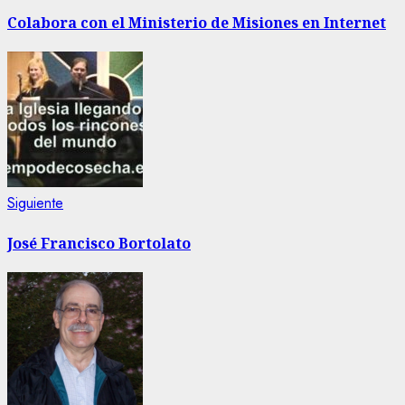
anterior:
de
Colabora con el Ministerio de Misiones en Internet
entradas
Siguiente
Siguiente
entrada:
José Francisco Bortolato