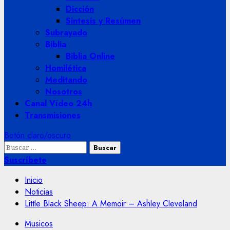
Dicción
Sintesis y Resúmen
Subrayado
Biblia
Biblia Online
Homilética
Meditando
Nosotros
Canal Vídeo 24h
Transmisiones
Botón claro/oscuro
Buscar:
Suscríbete
Inicio
Noticias
Little Black Sheep: A Memoir – Ashley Cleveland
Musicos