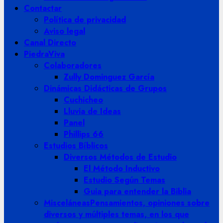
Contactar
Política de privacidad
Aviso legal
Canal Directo
PiedraViva
Colaboradores
Zully Dominguez García
Dinámicas Didácticas de Grupos
Cuchicheo
Lluvia de Ideas
Panel
Phillips 66
Estudios Bíblicos
Diversos Métodos de Estudio
El Método Inductivo
Estudio Según Temas
Guia para entender la Biblia
Misceláneas
Pensamientos, opiniones sobre
diversos y múltiples temas, en los que