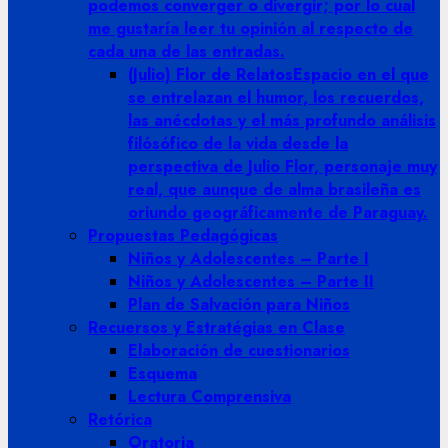
podemos converger o divergir; por lo cual
me gustaría leer tu opinión al respecto de
cada una de las entradas.
(Julio) Flor de Relatos
Espacio en el que
se entrelazan el humor, los recuerdos,
las anécdotas y el más profundo análisis
filósófico de la vida desde la
perspectiva de Julio Flor, personaje muy
real, que aunque de alma brasileña es
oriundo geográficamente de Paraguay.
Propuestas Pedagógicas
Niños y Adolescentes – Parte I
Niños y Adolescentes – Parte II
Plan de Salvación para Niños
Recuersos y Estratégias en Clase
Elaboración de cuestionarios
Esquema
Lectura Comprensiva
Retórica
Oratoria