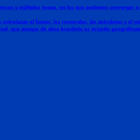
rsos y múltiples temas, en los que podemos converger o di
 entrelazan el humor, los recuerdos, las anécdotas y el más
 real, que aunque de alma brasileña es oriundo geográfic