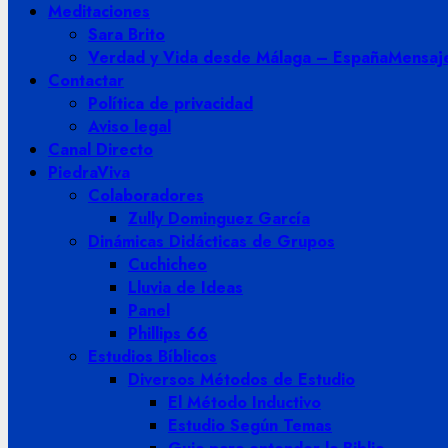
Meditaciones
Sara Brito
Verdad y Vida desde Málaga – España
Mensaje
Contactar
Política de privacidad
Aviso legal
Canal Directo
PiedraViva
Colaboradores
Zully Dominguez García
Dinámicas Didácticas de Grupos
Cuchicheo
Lluvia de Ideas
Panel
Phillips 66
Estudios Bíblicos
Diversos Métodos de Estudio
El Método Inductivo
Estudio Según Temas