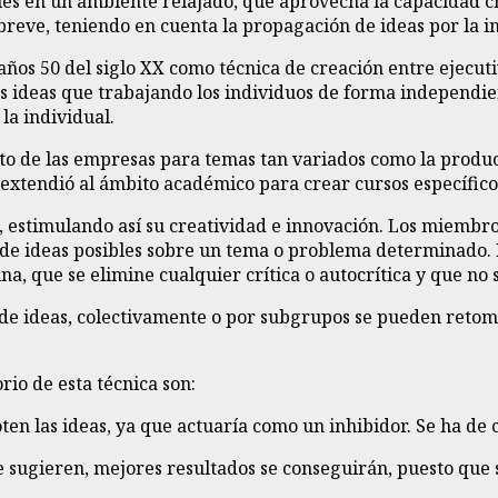
es en un ambiente relajado, que aprovecha la capacidad cre
reve, teniendo en cuenta la propagación de ideas por la in
ños 50 del siglo XX como técnica de creación entre ejecutiv
 ideas que trabajando los individuos de forma independient
la individual.
to de las empresas para temas tan variados como la produc
 extendió al ámbito académico para crear cursos específico
s, estimulando así su creatividad e innovación. Los miemb
de ideas posibles sobre un tema o problema determinado. I
a, que se elimine cualquier crítica o autocrítica y que no 
 de ideas, colectivamente o por subgrupos se pueden retom
rio de esta técnica son:
agoten las ideas, ya que actuaría como un inhibidor. Se ha d
e sugieren, mejores resultados se conseguirán, puesto que 