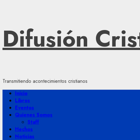
Saltar
Difusión Cris
al
contenido
Transmitiendo acontecimientos cristianos
Menú
Inicio
principal
Libros
Eventos
Quienes Somos
Staff
Hechos
Noticias