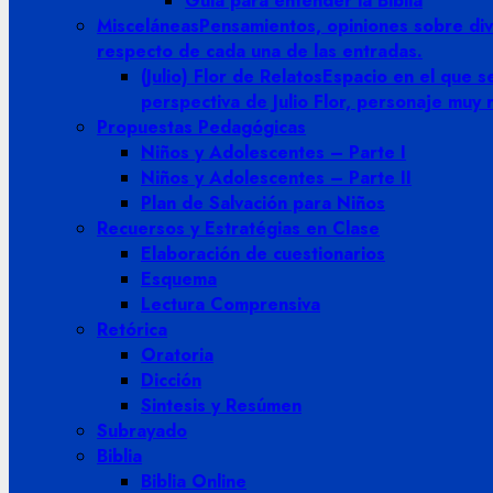
Guia para entender la Biblia
Misceláneas
Pensamientos, opiniones sobre dive
respecto de cada una de las entradas.
(Julio) Flor de Relatos
Espacio en el que se
perspectiva de Julio Flor, personaje muy
Propuestas Pedagógicas
Niños y Adolescentes – Parte I
Niños y Adolescentes – Parte II
Plan de Salvación para Niños
Recuersos y Estratégias en Clase
Elaboración de cuestionarios
Esquema
Lectura Comprensiva
Retórica
Oratoria
Dicción
Sintesis y Resúmen
Subrayado
Biblia
Biblia Online