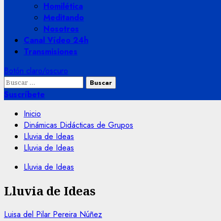
Homilética
Meditando
Nosotros
Canal Vídeo 24h
Transmisiones
Botón claro/oscuro
Buscar:
Suscríbete
Inicio
Dinámicas Didácticas de Grupos
Lluvia de Ideas
Lluvia de Ideas
Lluvia de Ideas
Lluvia de Ideas
Luisa del Pilar Pereira Núñez