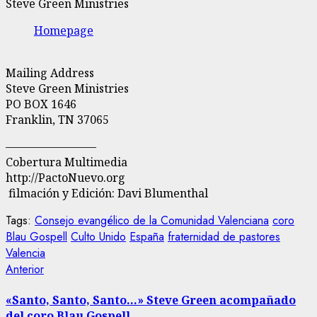
Steve Green Ministries
Homepage
Mailing Address
Steve Green Ministries
PO BOX 1646
Franklin, TN 37065
————————
Cobertura Multimedia
http://PactoNuevo.org
filmación y Edición: Davi Blumenthal
Tags:
Consejo evangélico de la Comunidad Valenciana
coro
Blau Gospell
Culto Unido
España
fraternidad de pastores
Valencia
Navegación
Entrada
Anterior
anterior:
de
«Santo, Santo, Santo…» Steve Green acompañado
del coro Blau Gospell