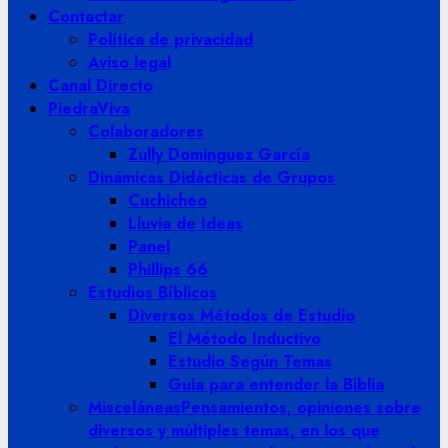
Contactar
Política de privacidad
Aviso legal
Canal Directo
PiedraViva
Colaboradores
Zully Dominguez García
Dinámicas Didácticas de Grupos
Cuchicheo
Lluvia de Ideas
Panel
Phillips 66
Estudios Bíblicos
Diversos Métodos de Estudio
El Método Inductivo
Estudio Según Temas
Guia para entender la Biblia
Misceláneas
Pensamientos, opiniones sobre
diversos y múltiples temas, en los que