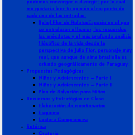
podemos converger o divergir; por lo cual
me gustaría leer tu opinión al respecto de
cada una de las entradas.
(Julio) Flor de Relatos
Espacio en el que
se entrelazan el humor, los recuerdos,
las anécdotas y el más profundo análisis
filósófico de la vida desde la
perspectiva de Julio Flor, personaje muy
real, que aunque de alma brasileña es
oriundo geográficamente de Paraguay.
Propuestas Pedagógicas
Niños y Adolescentes – Parte I
Niños y Adolescentes – Parte II
Plan de Salvación para Niños
Recuersos y Estratégias en Clase
Elaboración de cuestionarios
Esquema
Lectura Comprensiva
Retórica
Oratoria