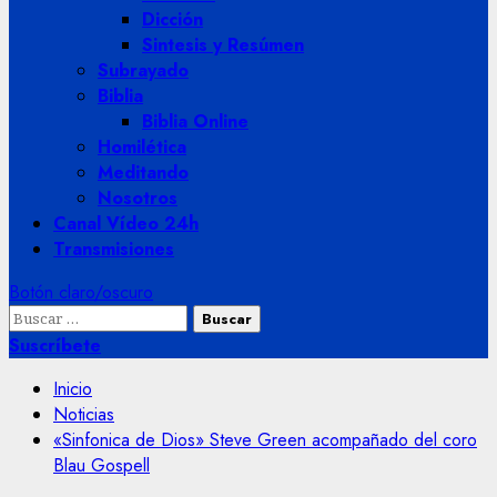
Dicción
Sintesis y Resúmen
Subrayado
Biblia
Biblia Online
Homilética
Meditando
Nosotros
Canal Vídeo 24h
Transmisiones
Botón claro/oscuro
Buscar:
Suscríbete
Inicio
Noticias
«Sinfonica de Dios» Steve Green acompañado del coro
Blau Gospell