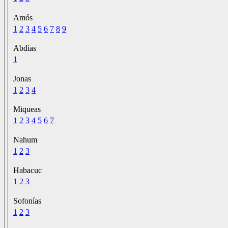
Amós
1
2
3
4
5
6
7
8
9
Abdías
1
Jonas
1
2
3
4
Miqueas
1
2
3
4
5
6
7
Nahum
1
2
3
Habacuc
1
2
3
Sofonías
1
2
3