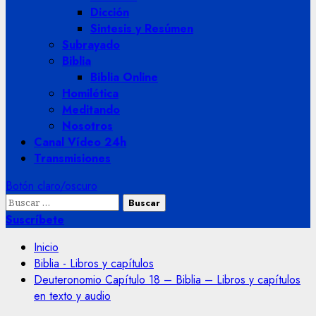
Dicción
Sintesis y Resúmen
Subrayado
Biblia
Biblia Online
Homilética
Meditando
Nosotros
Canal Vídeo 24h
Transmisiones
Botón claro/oscuro
Buscar:
Suscríbete
Inicio
Biblia - Libros y capítulos
Deuteronomio Capítulo 18 – Biblia – Libros y capítulos
en texto y audio