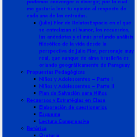
podemos converger o divergir; por lo cual
me gustaría leer tu opinión al respecto de
cada una de las entradas.
(Julio) Flor de Relatos
Espacio en el que
se entrelazan el humor, los recuerdos,
las anécdotas y el más profundo análisis
filósófico de la vida desde la
perspectiva de Julio Flor, personaje muy
real, que aunque de alma brasileña es
oriundo geográficamente de Paraguay.
Propuestas Pedagógicas
Niños y Adolescentes – Parte I
Niños y Adolescentes – Parte II
Plan de Salvación para Niños
Recuersos y Estratégias en Clase
Elaboración de cuestionarios
Esquema
Lectura Comprensiva
Retórica
Oratoria