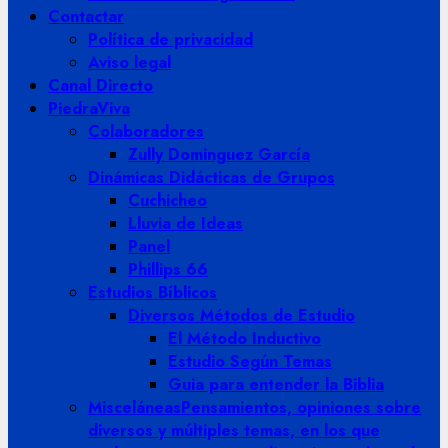
Contactar
Política de privacidad
Aviso legal
Canal Directo
PiedraViva
Colaboradores
Zully Dominguez García
Dinámicas Didácticas de Grupos
Cuchicheo
Lluvia de Ideas
Panel
Phillips 66
Estudios Bíblicos
Diversos Métodos de Estudio
El Método Inductivo
Estudio Según Temas
Guia para entender la Biblia
Misceláneas
Pensamientos, opiniones sobre
diversos y múltiples temas, en los que