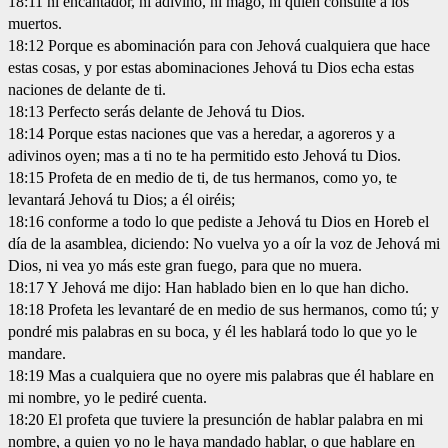
18:11 ni encantador, ni adivino, ni mago, ni quien consulte a los
muertos.
18:12 Porque es abominación para con Jehová cualquiera que hace
estas cosas, y por estas abominaciones Jehová tu Dios echa estas
naciones de delante de ti.
18:13 Perfecto serás delante de Jehová tu Dios.
18:14 Porque estas naciones que vas a heredar, a agoreros y a
adivinos oyen; mas a ti no te ha permitido esto Jehová tu Dios.
18:15 Profeta de en medio de ti, de tus hermanos, como yo, te
levantará Jehová tu Dios; a él oiréis;
18:16 conforme a todo lo que pediste a Jehová tu Dios en Horeb el
día de la asamblea, diciendo: No vuelva yo a oír la voz de Jehová mi
Dios, ni vea yo más este gran fuego, para que no muera.
18:17 Y Jehová me dijo: Han hablado bien en lo que han dicho.
18:18 Profeta les levantaré de en medio de sus hermanos, como tú; y
pondré mis palabras en su boca, y él les hablará todo lo que yo le
mandare.
18:19 Mas a cualquiera que no oyere mis palabras que él hablare en
mi nombre, yo le pediré cuenta.
18:20 El profeta que tuviere la presunción de hablar palabra en mi
nombre, a quien yo no le haya mandado hablar, o que hablare en