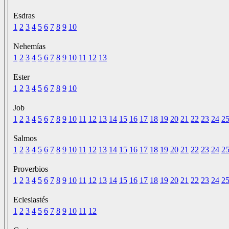
Esdras
1
2
3
4
5
6
7
8
9
10
Nehemías
1
2
3
4
5
6
7
8
9
10
11
12
13
Ester
1
2
3
4
5
6
7
8
9
10
Job
1
2
3
4
5
6
7
8
9
10
11
12
13
14
15
16
17
18
19
20
21
22
23
24
2
Salmos
1
2
3
4
5
6
7
8
9
10
11
12
13
14
15
16
17
18
19
20
21
22
23
24
2
Proverbios
1
2
3
4
5
6
7
8
9
10
11
12
13
14
15
16
17
18
19
20
21
22
23
24
2
Eclesiastés
1
2
3
4
5
6
7
8
9
10
11
12