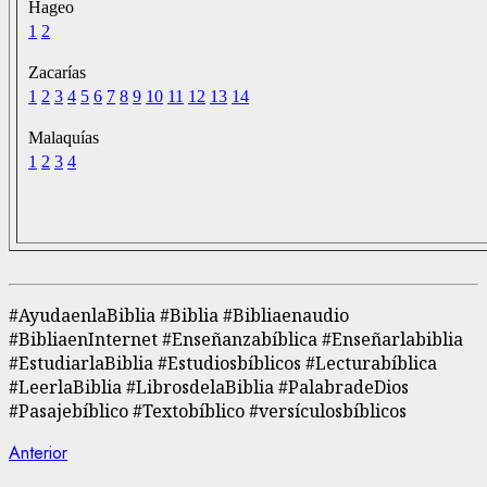
Hageo
1
2
Zacarías
1
2
3
4
5
6
7
8
9
10
11
12
13
14
Malaquías
1
2
3
4
#AyudaenlaBiblia #Biblia #Bibliaenaudio
#BibliaenInternet #Enseñanzabíblica #Enseñarlabiblia
#EstudiarlaBiblia #Estudiosbíblicos #Lecturabíblica
#LeerlaBiblia #LibrosdelaBiblia #PalabradeDios
#Pasajebíblico #Textobíblico #versículosbíblicos
Navegación
Entrada
Anterior
anterior: