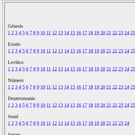
Génesis
1
2
3
4
5
6
7
8
9
10
11
12
13
14
15
16
17
18
19
20
21
22
23
24
2
Exodo
1
2
3
4
5
6
7
8
9
10
11
12
13
14
15
16
17
18
19
20
21
22
23
24
2
Levítico
1
2
3
4
5
6
7
8
9
10
11
12
13
14
15
16
17
18
19
20
21
22
23
24
2
Número
1
2
3
4
5
6
7
8
9
10
11
12
13
14
15
16
17
18
19
20
21
22
23
24
2
Deuteronomio
1
2
3
4
5
6
7
8
9
10
11
12
13
14
15
16
17
18
19
20
21
22
23
24
2
Josué
1
2
3
4
5
6
7
8
9
10
11
12
13
14
15
16
17
18
19
20
21
22
23
24
Jueces