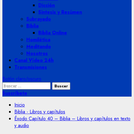
Dicción
Sintesis y Resúmen
Subrayado
Biblia
Biblia Online
Homilética
Meditando
Nosotros
Canal Vídeo 24h
Transmisiones
Botón claro/oscuro
Buscar:
Suscríbete
Inicio
Biblia - Libros y capítulos
Éxodo Capítulo 40 – Biblia – Libros y capítulos en texto
y audio