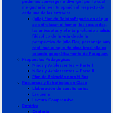
podemos converger o divergir; por lo cual
me gustaría leer tu opinión al respecto de
cada una de las entradas.
(Julio) Flor de Relatos
Espacio en el que
se entrelazan el humor, los recuerdos,
las anécdotas y el más profundo análisis
filósófico de la vida desde la
perspectiva de Julio Flor, personaje muy
real, que aunque de alma brasileña es
oriundo geográficamente de Paraguay.
Propuestas Pedagógicas
Niños y Adolescentes – Parte I
Niños y Adolescentes – Parte II
Plan de Salvación para Niños
Recuersos y Estratégias en Clase
Elaboración de cuestionarios
Esquema
Lectura Comprensiva
Retórica
Oratoria