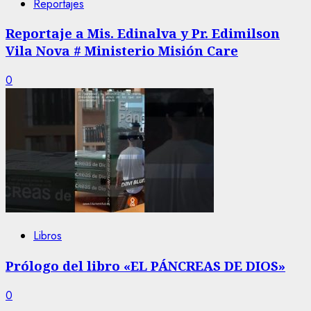
Reportajes
Reportaje a Mis. Edinalva y Pr. Edimilson
Vila Nova # Ministerio Misión Care
0
Libros
Prólogo del libro «EL PÁNCREAS DE DIOS»
0