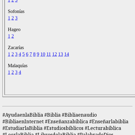
Sofonías
1
2
3
Hageo
1
2
Zacarías
1
2
3
4
5
6
7
8
9
10
11
12
13
14
Malaquías
1
2
3
4
#AyudaenlaBiblia #Biblia #Bibliaenaudio
#BibliaenInternet #Enseñanzabíblica #Enseñarlabiblia
#EstudiarlaBiblia #Estudiosbíblicos #Lecturabíblica
#LeerlaBiblia #LibrosdelaBiblia #PalabradeDios