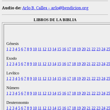
Audio de:
Arlo B. Calles – arlo@bendicion.org
LIBROS DE LA BIBLIA
Génesis
1
2
3
4
5
6
7
8
9
10
11
12
13
14
15
16
17
18
19
20
21
22
23
24
2
Exodo
1
2
3
4
5
6
7
8
9
10
11
12
13
14
15
16
17
18
19
20
21
22
23
24
2
Levítico
1
2
3
4
5
6
7
8
9
10
11
12
13
14
15
16
17
18
19
20
21
22
23
24
2
Número
1
2
3
4
5
6
7
8
9
10
11
12
13
14
15
16
17
18
19
20
21
22
23
24
2
Deuteronomio
1
2
3
4
5
6
7
8
9
10
11
12
13
14
15
16
17
18
19
20
21
22
23
24
2