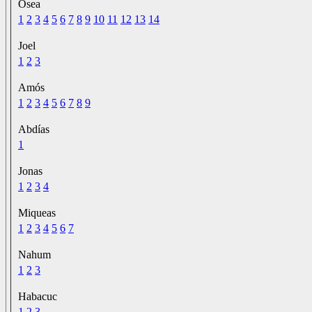
Osea
1
2
3
4
5
6
7
8
9
10
11
12
13
14
Joel
1
2
3
Amós
1
2
3
4
5
6
7
8
9
Abdías
1
Jonas
1
2
3
4
Miqueas
1
2
3
4
5
6
7
Nahum
1
2
3
Habacuc
1
2
3