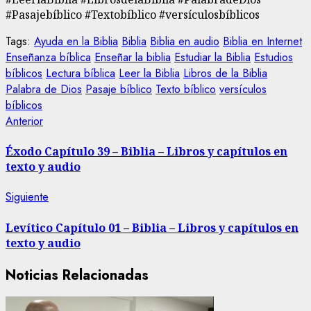
#Pasajebíblico #Textobíblico #versículosbíblicos
Tags:
Ayuda en la Biblia
Biblia
Biblia en audio
Biblia en Internet
Enseñanza bíblica
Enseñar la biblia
Estudiar la Biblia
Estudios
bíblicos
Lectura bíblica
Leer la Biblia
Libros de la Biblia
Palabra de Dios
Pasaje bíblico
Texto bíblico
versículos
bíblicos
Navegación
Entrada
Anterior
anterior:
de
Éxodo Capítulo 39 – Biblia – Libros y capítulos en
texto y audio
entradas
Siguiente
Siguiente
entrada:
Levítico Capítulo 01 – Biblia – Libros y capítulos en
texto y audio
Noticias Relacionadas