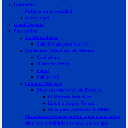
Contactar
Política de privacidad
Aviso legal
Canal Directo
PiedraViva
Colaboradores
Zully Dominguez García
Dinámicas Didácticas de Grupos
Cuchicheo
Lluvia de Ideas
Panel
Phillips 66
Estudios Bíblicos
Diversos Métodos de Estudio
El Método Inductivo
Estudio Según Temas
Guia para entender la Biblia
Misceláneas
Pensamientos, opiniones sobre
diversos y múltiples temas, en los que