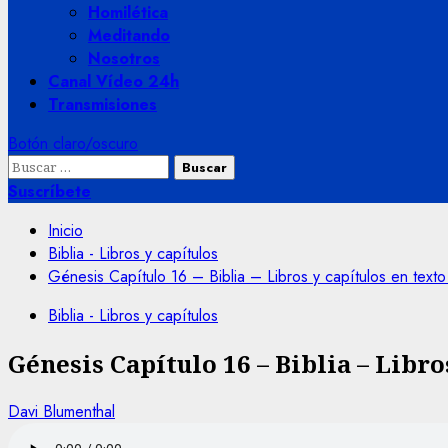
Homilética
Meditando
Nosotros
Canal Vídeo 24h
Transmisiones
Botón claro/oscuro
Buscar:
Suscríbete
Inicio
Biblia - Libros y capítulos
Génesis Capítulo 16 – Biblia – Libros y capítulos en texto
Biblia - Libros y capítulos
Génesis Capítulo 16 – Biblia – Libro
Davi Blumenthal