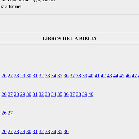
uz a Ismael.
LIBROS DE LA BIBLIA
5
26
27
28
29
30
31
32
33
34
35
36
37
38
39
40
41
42
43
44
45
46
47
5
26
27
28
29
30
31
32
33
34
35
36
37
38
39
40
5
26
27
5
26
27
28
29
30
31
32
33
34
35
36