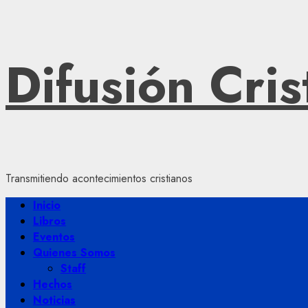
Saltar
Difusión Cris
al
contenido
Transmitiendo acontecimientos cristianos
Menú
Inicio
principal
Libros
Eventos
Quienes Somos
Staff
Hechos
Noticias