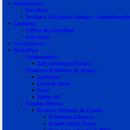
Meditaciones
Sara Brito
Verdad y Vida desde Málaga – España
Mensaje
Contactar
Política de privacidad
Aviso legal
Canal Directo
PiedraViva
Colaboradores
Zully Dominguez García
Dinámicas Didácticas de Grupos
Cuchicheo
Lluvia de Ideas
Panel
Phillips 66
Estudios Bíblicos
Diversos Métodos de Estudio
El Método Inductivo
Estudio Según Temas