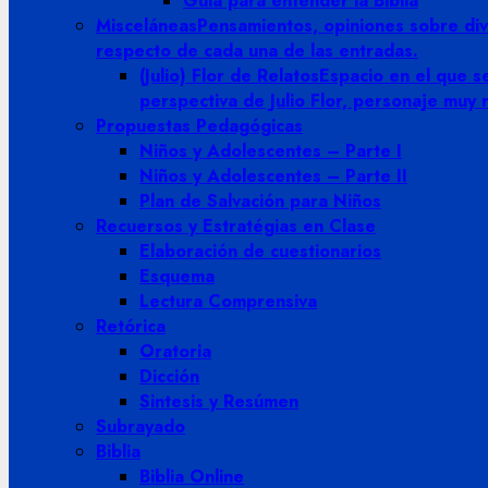
Guia para entender la Biblia
Misceláneas
Pensamientos, opiniones sobre dive
respecto de cada una de las entradas.
(Julio) Flor de Relatos
Espacio en el que se
perspectiva de Julio Flor, personaje muy
Propuestas Pedagógicas
Niños y Adolescentes – Parte I
Niños y Adolescentes – Parte II
Plan de Salvación para Niños
Recuersos y Estratégias en Clase
Elaboración de cuestionarios
Esquema
Lectura Comprensiva
Retórica
Oratoria
Dicción
Sintesis y Resúmen
Subrayado
Biblia
Biblia Online