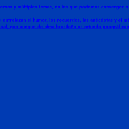
rsos y múltiples temas, en los que podemos converger o di
 entrelazan el humor, los recuerdos, las anécdotas y el más
 real, que aunque de alma brasileña es oriundo geográfic