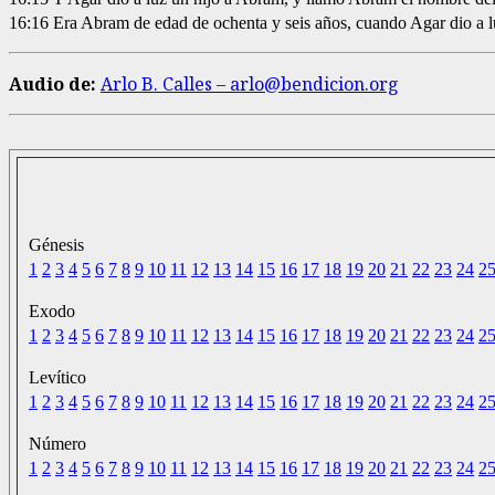
16:16 Era Abram de edad de ochenta y seis años, cuando Agar dio a l
Audio de:
Arlo B. Calles – arlo@bendicion.org
Génesis
1
2
3
4
5
6
7
8
9
10
11
12
13
14
15
16
17
18
19
20
21
22
23
24
2
Exodo
1
2
3
4
5
6
7
8
9
10
11
12
13
14
15
16
17
18
19
20
21
22
23
24
2
Levítico
1
2
3
4
5
6
7
8
9
10
11
12
13
14
15
16
17
18
19
20
21
22
23
24
2
Número
1
2
3
4
5
6
7
8
9
10
11
12
13
14
15
16
17
18
19
20
21
22
23
24
2