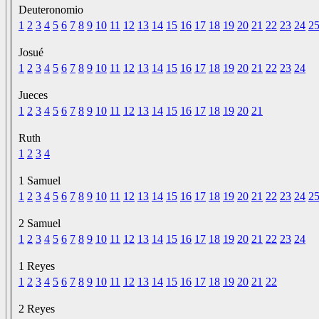
Deuteronomio
1
2
3
4
5
6
7
8
9
10
11
12
13
14
15
16
17
18
19
20
21
22
23
24
2
Josué
1
2
3
4
5
6
7
8
9
10
11
12
13
14
15
16
17
18
19
20
21
22
23
24
Jueces
1
2
3
4
5
6
7
8
9
10
11
12
13
14
15
16
17
18
19
20
21
Ruth
1
2
3
4
1 Samuel
1
2
3
4
5
6
7
8
9
10
11
12
13
14
15
16
17
18
19
20
21
22
23
24
2
2 Samuel
1
2
3
4
5
6
7
8
9
10
11
12
13
14
15
16
17
18
19
20
21
22
23
24
1 Reyes
1
2
3
4
5
6
7
8
9
10
11
12
13
14
15
16
17
18
19
20
21
22
2 Reyes