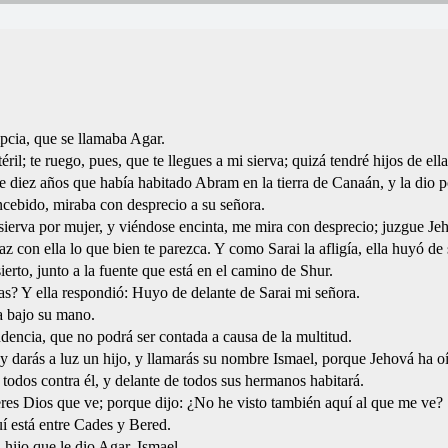
ipcia, que se llamaba Agar.
l; te ruego, pues, que te llegues a mi sierva; quizá tendré hijos de ell
e diez años que había habitado Abram en la tierra de Canaán, y la dio 
oncebido, miraba con desprecio a su señora.
 sierva por mujer, y viéndose encinta, me mira con desprecio; juzgue Jeh
z con ella lo que bien te parezca. Y como Sarai la afligía, ella huyó de 
ierto, junto a la fuente que está en el camino de Shur.
vas? Y ella respondió: Huyo de delante de Sarai mi señora.
sa bajo su mano.
dencia, que no podrá ser contada a causa de la multitud.
 darás a luz un hijo, y llamarás su nombre Ismael, porque Jehová ha oíd
todos contra él, y delante de todos sus hermanos habitará.
res Dios que ve; porque dijo: ¿No he visto también aquí al que me ve?
í está entre Cades y Bered.
hijo que le dio Agar, Ismael.