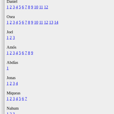
Daniel
1
2
3
4
5
6
7
8
9
10
11
12
Osea
1
2
3
4
5
6
7
8
9
10
11
12
13
14
Joel
1
2
3
Amós
1
2
3
4
5
6
7
8
9
Abdías
1
Jonas
1
2
3
4
Miqueas
1
2
3
4
5
6
7
Nahum
1
2
3