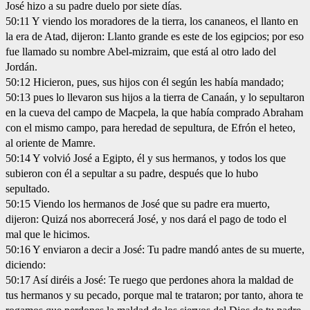
José hizo a su padre duelo por siete días.
50:11 Y viendo los moradores de la tierra, los cananeos, el llanto en
la era de Atad, dijeron: Llanto grande es este de los egipcios; por eso
fue llamado su nombre Abel-mizraim, que está al otro lado del
Jordán.
50:12 Hicieron, pues, sus hijos con él según les había mandado;
50:13 pues lo llevaron sus hijos a la tierra de Canaán, y lo sepultaron
en la cueva del campo de Macpela, la que había comprado Abraham
con el mismo campo, para heredad de sepultura, de Efrón el heteo,
al oriente de Mamre.
50:14 Y volvió José a Egipto, él y sus hermanos, y todos los que
subieron con él a sepultar a su padre, después que lo hubo
sepultado.
50:15 Viendo los hermanos de José que su padre era muerto,
dijeron: Quizá nos aborrecerá José, y nos dará el pago de todo el
mal que le hicimos.
50:16 Y enviaron a decir a José: Tu padre mandó antes de su muerte,
diciendo:
50:17 Así diréis a José: Te ruego que perdones ahora la maldad de
tus hermanos y su pecado, porque mal te trataron; por tanto, ahora te