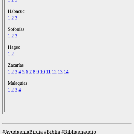
Habacuc
1
2
3
Sofonías
1
2
3
Hageo
1
2
Zacarías
1
2
3
4
5
6
7
8
9
10
11
12
13
14
Malaquías
1
2
3
4
#AyudaenlaBiblia #Biblia #Bibliaenaudio