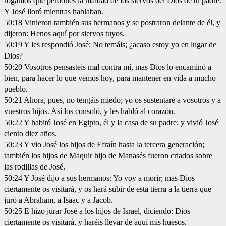
rogamos que perdones la maldad de los siervos del Dios de tu padre.
Y José lloró mientras hablaban.
50:18 Vinieron también sus hermanos y se postraron delante de él, y
dijeron: Henos aquí por siervos tuyos.
50:19 Y les respondió José: No temáis; ¿acaso estoy yo en lugar de
Dios?
50:20 Vosotros pensasteis mal contra mí, mas Dios lo encaminó a
bien, para hacer lo que vemos hoy, para mantener en vida a mucho
pueblo.
50:21 Ahora, pues, no tengáis miedo; yo os sustentaré a vosotros y a
vuestros hijos. Así los consoló, y les habló al corazón.
50:22 Y habitó José en Egipto, él y la casa de su padre; y vivió José
ciento diez años.
50:23 Y vio José los hijos de Efraín hasta la tercera generación;
también los hijos de Maquir hijo de Manasés fueron criados sobre
las rodillas de José.
50:24 Y José dijo a sus hermanos: Yo voy a morir; mas Dios
ciertamente os visitará, y os hará subir de esta tierra a la tierra que
juró a Abraham, a Isaac y a Jacob.
50:25 E hizo jurar José a los hijos de Israel, diciendo: Dios
ciertamente os visitará, y haréis llevar de aquí mis huesos.