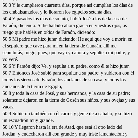
50:3 Y le cumplieron cuarenta días, porque así cumplían los días de
los embalsamados, y lo lloraron los egipcios setenta días.
50:4 Y pasados los días de su luto, habló José a los de la casa de
Faraón, diciendo: Si he hallado ahora gracia en vuestros ojos, os
ruego que habléis en oídos de Faraón, diciendo:
50:5 Mi padre me hizo jurar, diciendo: He aquí que voy a morir; en
el sepulcro que cavé para mí en la tierra de Canaán, allí me
sepulturás; ruego, pues, que vaya yo ahora y sepulte a mi padre, y
volveré.
50:6 Y Faraón dijo: Ve, y sepulta a tu padre, como él te hizo jurar.
50:7 Entonces José subió para sepultar a su padre; y subieron con él
todos los siervos de Faraón, los ancianos de su casa, y todos los
ancianos de la tierra de Egipto,
50:8 y toda la casa de José, y sus hermanos, y la casa de su padre;
solamente dejaron en la tierra de Gosén sus niños, y sus ovejas y sus
vacas.
50:9 Subieron también con él carros y gente de a caballo, y se hizo
un escuadrón muy grande.
50:10 Y llegaron hasta la era de Atad, que está al otro lado del
Jordán, y endecharon allí con grande y muy triste lamentación; y