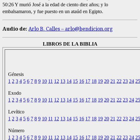
50:26 Y murió José a la edad de ciento diez años; y lo
embalsamaron, y fue puesto en un ataúd en Egipto.
Audio de:
Arlo B. Calles – arlo@bendicion.org
LIBROS DE LA BIBLIA
Génesis
1
2
3
4
5
6
7
8
9
10
11
12
13
14
15
16
17
18
19
20
21
22
23
24
2
Exodo
1
2
3
4
5
6
7
8
9
10
11
12
13
14
15
16
17
18
19
20
21
22
23
24
2
Levítico
1
2
3
4
5
6
7
8
9
10
11
12
13
14
15
16
17
18
19
20
21
22
23
24
2
Número
1
2
3
4
5
6
7
8
9
10
11
12
13
14
15
16
17
18
19
20
21
22
23
24
2