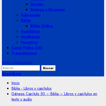
Dicción
Sintesis y Resúmen
Subrayado
Biblia
Biblia Online
Homilética
Meditando
Nosotros
Canal Vídeo 24h
Transmisiones
Botón claro/oscuro
Buscar:
Suscríbete
Inicio
Biblia - Libros y capítulos
Génesis Capítulo 50 – Biblia – Libros y capítulos en
texto y audio