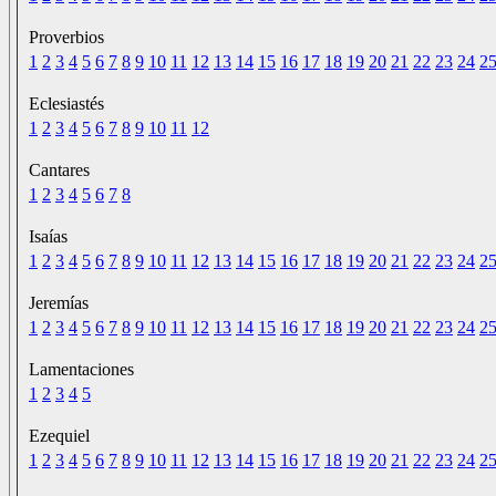
Proverbios
1
2
3
4
5
6
7
8
9
10
11
12
13
14
15
16
17
18
19
20
21
22
23
24
2
Eclesiastés
1
2
3
4
5
6
7
8
9
10
11
12
Cantares
1
2
3
4
5
6
7
8
Isaías
1
2
3
4
5
6
7
8
9
10
11
12
13
14
15
16
17
18
19
20
21
22
23
24
2
Jeremías
1
2
3
4
5
6
7
8
9
10
11
12
13
14
15
16
17
18
19
20
21
22
23
24
2
Lamentaciones
1
2
3
4
5
Ezequiel
1
2
3
4
5
6
7
8
9
10
11
12
13
14
15
16
17
18
19
20
21
22
23
24
2