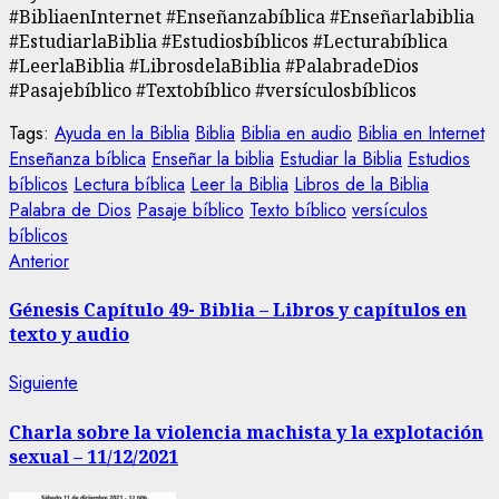
#BibliaenInternet #Enseñanzabíblica #Enseñarlabiblia
#EstudiarlaBiblia #Estudiosbíblicos #Lecturabíblica
#LeerlaBiblia #LibrosdelaBiblia #PalabradeDios
#Pasajebíblico #Textobíblico #versículosbíblicos
Tags:
Ayuda en la Biblia
Biblia
Biblia en audio
Biblia en Internet
Enseñanza bíblica
Enseñar la biblia
Estudiar la Biblia
Estudios
bíblicos
Lectura bíblica
Leer la Biblia
Libros de la Biblia
Palabra de Dios
Pasaje bíblico
Texto bíblico
versículos
bíblicos
Navegación
Entrada
Anterior
anterior:
de
Génesis Capítulo 49- Biblia – Libros y capítulos en
texto y audio
entradas
Siguiente
Siguiente
entrada:
Charla sobre la violencia machista y la explotación
sexual – 11/12/2021