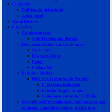
Contactar
Política de privacidad
Aviso legal
Canal Directo
PiedraViva
Colaboradores
Zully Dominguez García
Dinámicas Didácticas de Grupos
Cuchicheo
Lluvia de Ideas
Panel
Phillips 66
Estudios Bíblicos
Diversos Métodos de Estudio
El Método Inductivo
Estudio Según Temas
Guia para entender la Biblia
Misceláneas
Pensamientos, opiniones sobre
diversos y múltiples temas, en los que