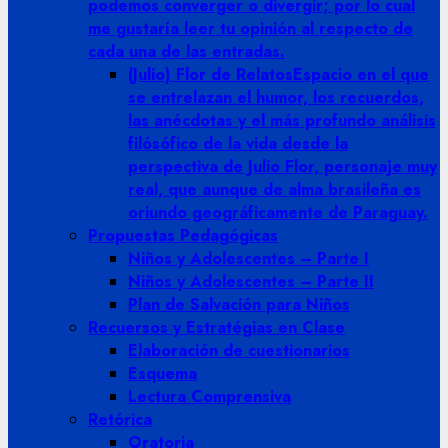
podemos converger o divergir; por lo cual
me gustaría leer tu opinión al respecto de
cada una de las entradas.
(Julio) Flor de Relatos
Espacio en el que
se entrelazan el humor, los recuerdos,
las anécdotas y el más profundo análisis
filósófico de la vida desde la
perspectiva de Julio Flor, personaje muy
real, que aunque de alma brasileña es
oriundo geográficamente de Paraguay.
Propuestas Pedagógicas
Niños y Adolescentes – Parte I
Niños y Adolescentes – Parte II
Plan de Salvación para Niños
Recuersos y Estratégias en Clase
Elaboración de cuestionarios
Esquema
Lectura Comprensiva
Retórica
Oratoria