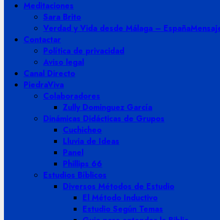
Meditaciones
Sara Brito
Verdad y Vida desde Málaga – España
Mensaje
Contactar
Política de privacidad
Aviso legal
Canal Directo
PiedraViva
Colaboradores
Zully Dominguez García
Dinámicas Didácticas de Grupos
Cuchicheo
Lluvia de Ideas
Panel
Phillips 66
Estudios Bíblicos
Diversos Métodos de Estudio
El Método Inductivo
Estudio Según Temas