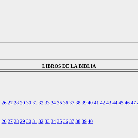
LIBROS DE LA BIBLIA
5
26
27
28
29
30
31
32
33
34
35
36
37
38
39
40
41
42
43
44
45
46
47
5
26
27
28
29
30
31
32
33
34
35
36
37
38
39
40