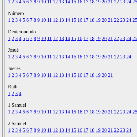
1
2
3
4
5
6
7
8
9
10
11
12
13
14
15
16
17
18
19
20
21
22
23
24
2
Número
1
2
3
4
5
6
7
8
9
10
11
12
13
14
15
16
17
18
19
20
21
22
23
24
2
Deuteronomio
1
2
3
4
5
6
7
8
9
10
11
12
13
14
15
16
17
18
19
20
21
22
23
24
2
Josué
1
2
3
4
5
6
7
8
9
10
11
12
13
14
15
16
17
18
19
20
21
22
23
24
Jueces
1
2
3
4
5
6
7
8
9
10
11
12
13
14
15
16
17
18
19
20
21
Ruth
1
2
3
4
1 Samuel
1
2
3
4
5
6
7
8
9
10
11
12
13
14
15
16
17
18
19
20
21
22
23
24
2
2 Samuel
1
2
3
4
5
6
7
8
9
10
11
12
13
14
15
16
17
18
19
20
21
22
23
24