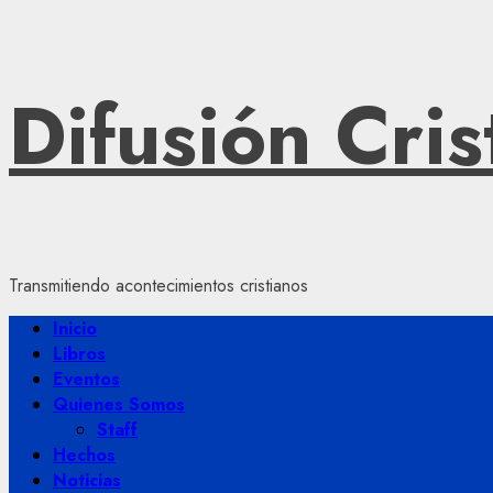
Saltar
Difusión Cris
al
contenido
Transmitiendo acontecimientos cristianos
Menú
Inicio
principal
Libros
Eventos
Quienes Somos
Staff
Hechos
Noticias