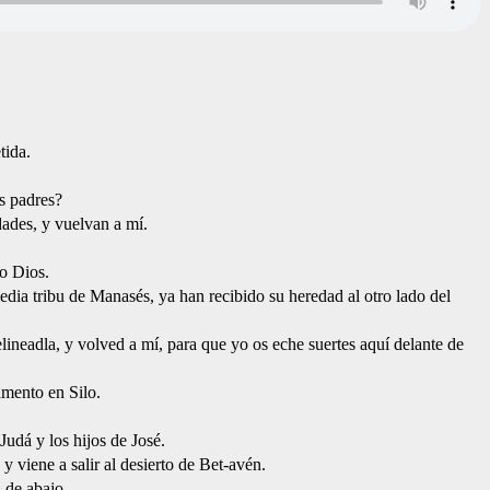
tida.
os padres?
dades, y vuelvan a mí.
ro Dios.
edia tribu de Manasés, ya han recibido su heredad al otro lado del
elineadla, y volved a mí, para que yo os eche suertes aquí delante de
amento en Silo.
Judá y los hijos de José.
 y viene a salir al desierto de Bet-avén.
 de abajo.