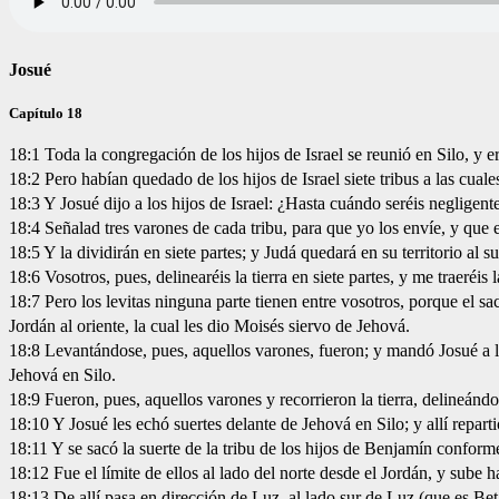
Josué
Capítulo 18
18:1 Toda la congregación de los hijos de Israel se reunió en Silo, y er
18:2 Pero habían quedado de los hijos de Israel siete tribus a las cual
18:3 Y Josué dijo a los hijos de Israel: ¿Hasta cuándo seréis negligent
18:4 Señalad tres varones de cada tribu, para que yo los envíe, y que e
18:5 Y la dividirán en siete partes; y Judá quedará en su territorio al su
18:6 Vosotros, pues, delinearéis la tierra en siete partes, y me traeréi
18:7 Pero los levitas ninguna parte tienen entre vosotros, porque el s
Jordán al oriente, la cual les dio Moisés siervo de Jehová.
18:8 Levantándose, pues, aquellos varones, fueron; y mandó Josué a los 
Jehová en Silo.
18:9 Fueron, pues, aquellos varones y recorrieron la tierra, delineánd
18:10 Y Josué les echó suertes delante de Jehová en Silo; y allí repartió
18:11 Y se sacó la suerte de la tribu de los hijos de Benjamín conforme 
18:12 Fue el límite de ellos al lado del norte desde el Jordán, y sube h
18:13 De allí pasa en dirección de Luz, al lado sur de Luz (que es Bet