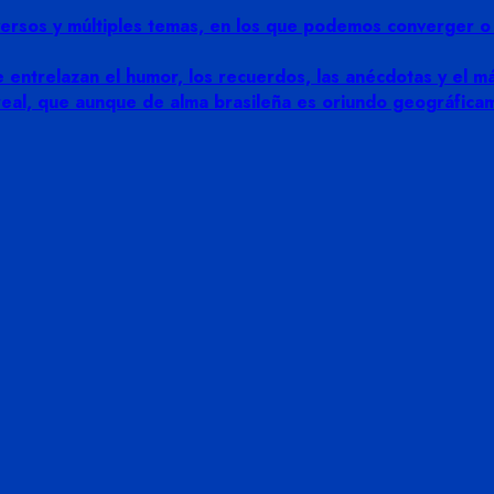
rsos y múltiples temas, en los que podemos converger o di
 entrelazan el humor, los recuerdos, las anécdotas y el más
 real, que aunque de alma brasileña es oriundo geográfic