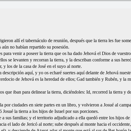
igieron allí el tabernáculo de reunión, después que la tierra les fue some
es aún no habían repartido su posesión.
es para venir a poseer la tierra que os ha dado Jehová el Dios de vuestr
llos se levanten y recorran la tierra, y la describan conforme a sus here
r, y los de la casa de José en el suyo al norte.
s la descripción aquí, y yo os echaré suertes aquí delante de Jehová nuest
acerdocio de Jehová es la heredad de ellos; Gad también y Rubén, y la m
que iban para delinear la tierra, diciéndoles: Id, recorred la tierra y d
ola por ciudades en siete partes en un libro, y volvieron a Josué al camp
 Josué la tierra a los hijos de Israel por sus porciones.
a sus familias; y el territorio adjudicado a ella quedó entre los hijos de 
acia el lado de Jericó al norte; sube después al monte hacia el occidente,
-el), y desciende de Atarot-adar al monte que está al sur de Bet-horón la