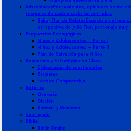
Guia para entender la Biblia
Misceláneas
Pensamientos, opiniones sobre dive
respecto de cada una de las entradas.
(Julio) Flor de Relatos
Espacio en el que se
perspectiva de Julio Flor, personaje muy
Propuestas Pedagógicas
Niños y Adolescentes – Parte I
Niños y Adolescentes – Parte II
Plan de Salvación para Niños
Recuersos y Estratégias en Clase
Elaboración de cuestionarios
Esquema
Lectura Comprensiva
Retórica
Oratoria
Dicción
Sintesis y Resúmen
Subrayado
Biblia
Biblia Online