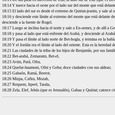
18:14 Y tuerce hacia el oeste por el lado sur del monte que está delante
18:15 El lado del sur es desde el extremo de Quiriat-jearim, y sale al o
18:16 y desciende este límite al extremo del monte que está delante del
desciende a la fuente de Rogel.
18:17 Luego se inclina hacia el norte y sale a En-semes, y de allí a G
18:18 y pasa al lado que está enfrente del Arabá, y desciende al Arabá
18:19 Y pasa el límite al lado norte de Bet-hogla, y termina en la bahía
18:20 Y el Jordán era el límite al lado del oriente. Esta es la heredad 
18:21 Las ciudades de la tribu de los hijos de Benjamín, por sus famili
18:22 Bet-arabá, Zemaraim, Bet-el,
18:23 Avim, Pará, Ofra,
18:24 Quefar-haamoni, Ofni y Geba; doce ciudades con sus aldeas;
18:25 Gabaón, Ramá, Beerot,
18:26 Mizpa, Cafira, Mozah,
18:27 Requem, Irpeel, Tarala,
18:28 Zela, Elef, Jebús (que es Jerusalén), Gabaa y Quiriat; catorce c