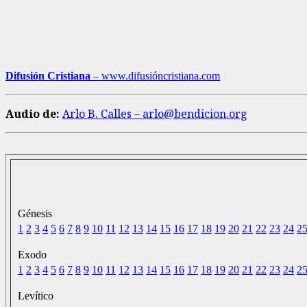
Difusión Cristiana
– www.difusióncristiana.com
Audio de:
Arlo B. Calles – arlo@bendicion.org
Génesis
1
2
3
4
5
6
7
8
9
10
11
12
13
14
15
16
17
18
19
20
21
22
23
24
2
Exodo
1
2
3
4
5
6
7
8
9
10
11
12
13
14
15
16
17
18
19
20
21
22
23
24
2
Levítico