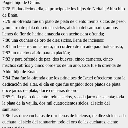
Pagiel hijo de Ocrán.
7:78 El duodécimo día, el príncipe de los hijos de Neftalí, Ahira hijo
de Enán.
7:79 Su ofrenda fue un plato de plata de ciento treinta siclos de peso,
y un jarro de plata de setenta siclos, al siclo del santuario, ambos
llenos de flor de harina amasada con aceite para ofrenda;
7:80 una cuchara de oro de diez siclos, llena de incienso;
7:81 un becerro, un carnero, un cordero de un año para holocausto;
7:82 un macho cabrío para expiación;
7:83 y para ofrenda de paz, dos bueyes, cinco carneros, cinco
machos cabríos y cinco corderos de un año. Esta fue la ofrenda de
Ahira hijo de Enán.
7:84 Esta fue la ofrenda que los príncipes de Israel ofrecieron para la
dedicación del altar, el día en que fue ungido: doce platos de plata,
doce jarros de plata, doce cucharas de oro.
7:85 Cada plato de ciento treinta siclos, y cada jarro de setenta; toda
la plata de la vajilla, dos mil cuatrocientos siclos, al siclo del
santuario.
7:86 Las doce cucharas de oro llenas de incienso, de diez siclos cada
cuchara, al siclo del santuario; todo el oro de las cucharas, ciento