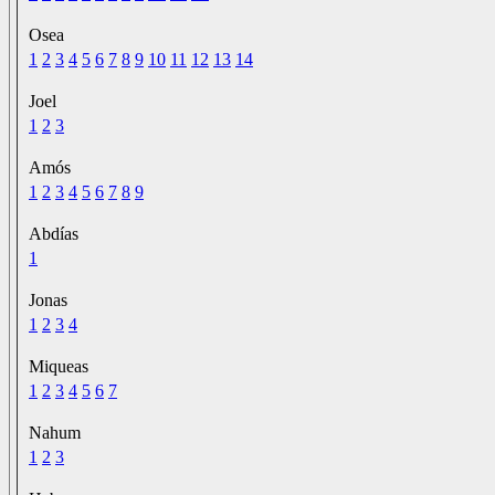
Osea
1
2
3
4
5
6
7
8
9
10
11
12
13
14
Joel
1
2
3
Amós
1
2
3
4
5
6
7
8
9
Abdías
1
Jonas
1
2
3
4
Miqueas
1
2
3
4
5
6
7
Nahum
1
2
3