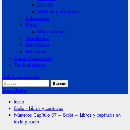
Dicción
Sintesis y Resúmen
Subrayado
Biblia
Biblia Online
Homilética
Meditando
Nosotros
Canal Vídeo 24h
Transmisiones
Botón claro/oscuro
Buscar:
Suscríbete
Inicio
Biblia - Libros y capítulos
Números Capítulo 07 – Biblia – Libros y capítulos en
texto y audio