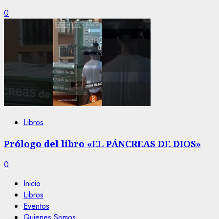
0
Libros
Prólogo del libro «EL PÁNCREAS DE DIOS»
0
Inicio
Libros
Eventos
Quienes Somos