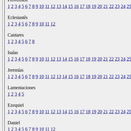
1
2
3
4
5
6
7
8
9
10
11
12
13
14
15
16
17
18
19
20
21
22
23
24
2
Eclesiastés
1
2
3
4
5
6
7
8
9
10
11
12
Cantares
1
2
3
4
5
6
7
8
Isaías
1
2
3
4
5
6
7
8
9
10
11
12
13
14
15
16
17
18
19
20
21
22
23
24
2
Jeremías
1
2
3
4
5
6
7
8
9
10
11
12
13
14
15
16
17
18
19
20
21
22
23
24
2
Lamentaciones
1
2
3
4
5
Ezequiel
1
2
3
4
5
6
7
8
9
10
11
12
13
14
15
16
17
18
19
20
21
22
23
24
2
Daniel
1
2
3
4
5
6
7
8
9
10
11
12