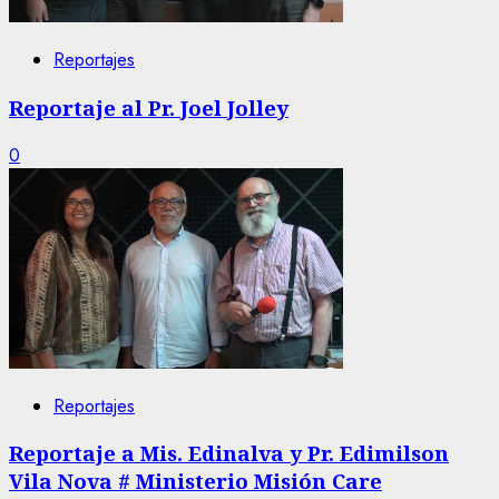
Reportajes
Reportaje al Pr. Joel Jolley
0
Reportajes
Reportaje a Mis. Edinalva y Pr. Edimilson
Vila Nova # Ministerio Misión Care