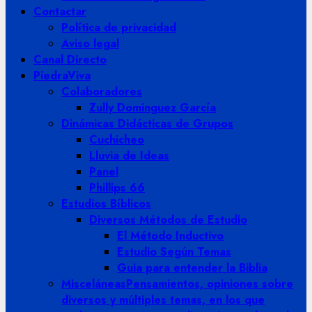
Contactar
Política de privacidad
Aviso legal
Canal Directo
PiedraViva
Colaboradores
Zully Dominguez García
Dinámicas Didácticas de Grupos
Cuchicheo
Lluvia de Ideas
Panel
Phillips 66
Estudios Bíblicos
Diversos Métodos de Estudio
El Método Inductivo
Estudio Según Temas
Guia para entender la Biblia
Misceláneas
Pensamientos, opiniones sobre
diversos y múltiples temas, en los que