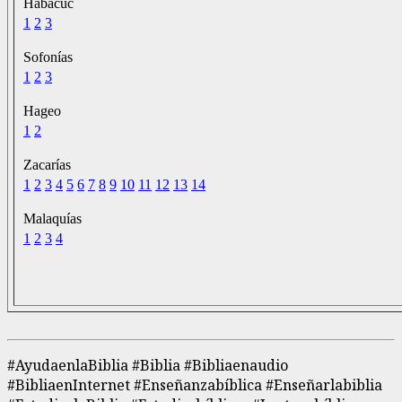
Habacuc
1
2
3
Sofonías
1
2
3
Hageo
1
2
Zacarías
1
2
3
4
5
6
7
8
9
10
11
12
13
14
Malaquías
1
2
3
4
#AyudaenlaBiblia #Biblia #Bibliaenaudio
#BibliaenInternet #Enseñanzabíblica #Enseñarlabiblia