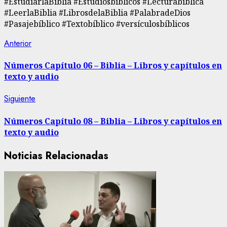
#EstudiarlaBiblia #Estudiosbíblicos #Lecturabíblica
#LeerlaBiblia #LibrosdelaBiblia #PalabradeDios
#Pasajebíblico #Textobíblico #versículosbíblicos
Navegación
Entrada
Anterior
anterior:
de
Números Capítulo 06 – Biblia – Libros y capítulos en
texto y audio
entradas
Siguiente
Siguiente
entrada:
Números Capítulo 08 – Biblia – Libros y capítulos en
texto y audio
Noticias Relacionadas