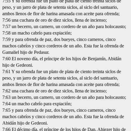
7:55 Y su ofrenda fue un plato de plata de ciento treinta siclos de
peso, y un jarro de plata de setenta siclos, al siclo del santuario,
ambos llenos de flor de harina amasada con aceite para ofrenda;
7:56 una cuchara de oro de diez siclos, llena de incienso;
7:57 un becerro, un carnero, un cordero de un año para holocausto;
7:58 un macho cabrío para expiación;
7:59 y para ofrenda de paz, dos bueyes, cinco carneros, cinco
machos cabríos y cinco corderos de un año. Esta fue la ofrenda de
Gamaliel hijo de Pedasur.
7:60 El noveno día, el príncipe de los hijos de Benjamín, Abidán
hijo de Gedeoni.
7:61 Y su ofrenda fue un plato de plata de ciento treinta siclos de
peso, y un jarro de plata de setenta siclos, al siclo del santuario,
ambos llenos de flor de harina amasada con aceite para ofrenda;
7:62 una cuchara de oro de diez siclos, llena de incienso;
7:63 un becerro, un carnero, un cordero de un año para holocausto;
7:64 un macho cabrío para expiación;
7:65 y para ofrenda de paz, dos bueyes, cinco carneros, cinco
machos cabríos y cinco corderos de un año. Esta fue la ofrenda de
Abidán hijo de Gedeoni.
7:66 El décimo día, el príncipe de los hijos de Dan, Ahiezer hijo de