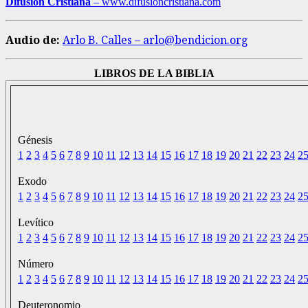
Difusión Cristiana
– www.difusióncristiana.com
Audio de:
Arlo B. Calles – arlo@bendicion.org
LIBROS DE LA BIBLIA
Génesis
1
2
3
4
5
6
7
8
9
10
11
12
13
14
15
16
17
18
19
20
21
22
23
24
2
Exodo
1
2
3
4
5
6
7
8
9
10
11
12
13
14
15
16
17
18
19
20
21
22
23
24
2
Levítico
1
2
3
4
5
6
7
8
9
10
11
12
13
14
15
16
17
18
19
20
21
22
23
24
2
Número
1
2
3
4
5
6
7
8
9
10
11
12
13
14
15
16
17
18
19
20
21
22
23
24
2
Deuteronomio