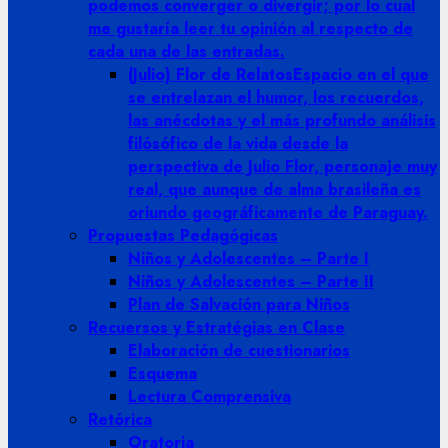
podemos converger o divergir; por lo cual
me gustaría leer tu opinión al respecto de
cada una de las entradas.
(Julio) Flor de Relatos
Espacio en el que
se entrelazan el humor, los recuerdos,
las anécdotas y el más profundo análisis
filósófico de la vida desde la
perspectiva de Julio Flor, personaje muy
real, que aunque de alma brasileña es
oriundo geográficamente de Paraguay.
Propuestas Pedagógicas
Niños y Adolescentes – Parte I
Niños y Adolescentes – Parte II
Plan de Salvación para Niños
Recuersos y Estratégias en Clase
Elaboración de cuestionarios
Esquema
Lectura Comprensiva
Retórica
Oratoria