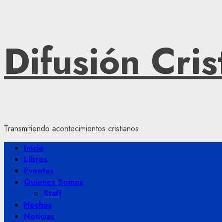
Saltar
Difusión Cris
al
contenido
Transmitiendo acontecimientos cristianos
Menú
Inicio
principal
Libros
Eventos
Quienes Somos
Staff
Hechos
Noticias