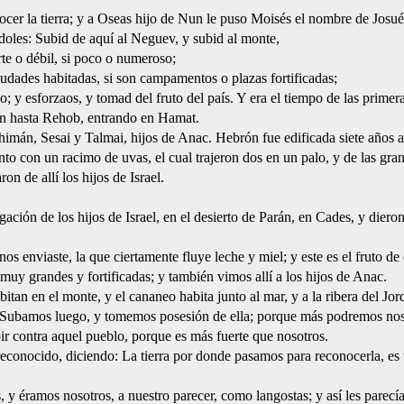
cer la tierra; y a Oseas hijo de Nun le puso Moisés el nombre de Josué
doles: Subid de aquí al Neguev, y subid al monte,
rte o débil, si poco o numeroso;
iudades habitadas, si son campamentos o plazas fortificadas;
 no; y esforzaos, y tomad del fruto del país. Y era el tiempo de las primer
 Zin hasta Rehob, entrando en Hamat.
himán, Sesai y Talmai, hijos de Anac. Hebrón fue edificada siete años 
nto con un racimo de uvas, el cual trajeron dos en un palo, y de las gra
on de allí los hijos de Israel.
ción de los hijos de Israel, en el desierto de Parán, en Cades, y dieron
os enviaste, la que ciertamente fluye leche y miel; y este es el fruto de 
 muy grandes y fortificadas; y también vimos allí a los hijos de Anac.
tan en el monte, y el cananeo habita junto al mar, y a la ribera del Jor
o: Subamos luego, y tomemos posesión de ella; porque más podremos noso
r contra aquel pueblo, porque es más fuerte que nosotros.
n reconocido, diciendo: La tierra por donde pasamos para reconocerla, e
, y éramos nosotros, a nuestro parecer, como langostas; y así les parecí