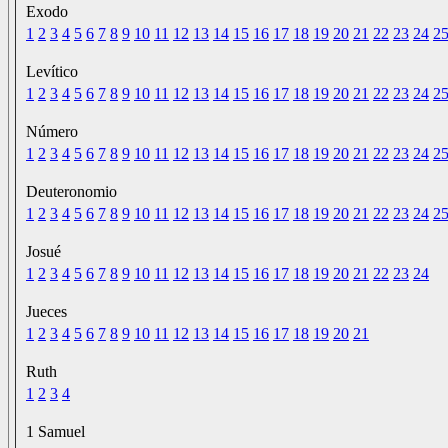
Exodo
1
2
3
4
5
6
7
8
9
10
11
12
13
14
15
16
17
18
19
20
21
22
23
24
2
Levítico
1
2
3
4
5
6
7
8
9
10
11
12
13
14
15
16
17
18
19
20
21
22
23
24
2
Número
1
2
3
4
5
6
7
8
9
10
11
12
13
14
15
16
17
18
19
20
21
22
23
24
2
Deuteronomio
1
2
3
4
5
6
7
8
9
10
11
12
13
14
15
16
17
18
19
20
21
22
23
24
2
Josué
1
2
3
4
5
6
7
8
9
10
11
12
13
14
15
16
17
18
19
20
21
22
23
24
Jueces
1
2
3
4
5
6
7
8
9
10
11
12
13
14
15
16
17
18
19
20
21
Ruth
1
2
3
4
1 Samuel