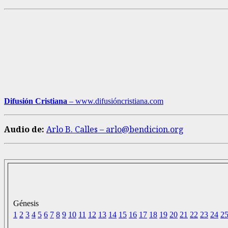
Difusión Cristiana
– www.difusióncristiana.com
Audio de:
Arlo B. Calles – arlo@bendicion.org
Génesis
1
2
3
4
5
6
7
8
9
10
11
12
13
14
15
16
17
18
19
20
21
22
23
24
2