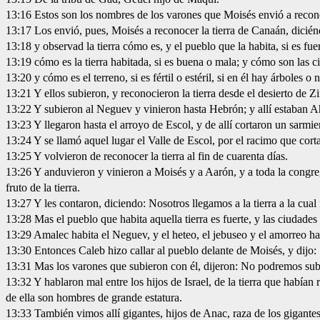
13:16 Estos son los nombres de los varones que Moisés envió a recono
13:17 Los envió, pues, Moisés a reconocer la tierra de Canaán, dicién
13:18 y observad la tierra cómo es, y el pueblo que la habita, si es fue
13:19 cómo es la tierra habitada, si es buena o mala; y cómo son las c
13:20 y cómo es el terreno, si es fértil o estéril, si en él hay árboles o
13:21 Y ellos subieron, y reconocieron la tierra desde el desierto de
13:22 Y subieron al Neguev y vinieron hasta Hebrón; y allí estaban A
13:23 Y llegaron hasta el arroyo de Escol, y de allí cortaron un sarmie
13:24 Y se llamó aquel lugar el Valle de Escol, por el racimo que cortar
13:25 Y volvieron de reconocer la tierra al fin de cuarenta días.
13:26 Y anduvieron y vinieron a Moisés y a Aarón, y a toda la congrega
fruto de la tierra.
13:27 Y les contaron, diciendo: Nosotros llegamos a la tierra a la cual n
13:28 Mas el pueblo que habita aquella tierra es fuerte, y las ciudades
13:29 Amalec habita el Neguev, y el heteo, el jebuseo y el amorreo habi
13:30 Entonces Caleb hizo callar al pueblo delante de Moisés, y dij
13:31 Mas los varones que subieron con él, dijeron: No podremos subi
13:32 Y hablaron mal entre los hijos de Israel, de la tierra que había
de ella son hombres de grande estatura.
13:33 También vimos allí gigantes, hijos de Anac, raza de los gigantes