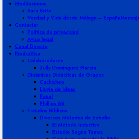
Meditaciones
Sara Brito
Verdad y Vida desde Málaga – España
Mensaje
Contactar
Política de privacidad
Aviso legal
Canal Directo
PiedraViva
Colaboradores
Zully Dominguez García
Dinámicas Didácticas de Grupos
Cuchicheo
Lluvia de Ideas
Panel
Phillips 66
Estudios Bíblicos
Diversos Métodos de Estudio
El Método Inductivo
Estudio Según Temas