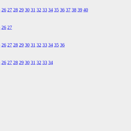
5
26
27
28
29
30
31
32
33
34
35
36
37
38
39
40
5
26
27
5
26
27
28
29
30
31
32
33
34
35
36
5
26
27
28
29
30
31
32
33
34