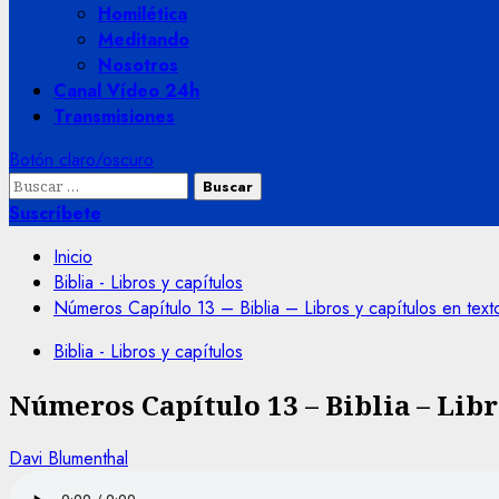
Homilética
Meditando
Nosotros
Canal Vídeo 24h
Transmisiones
Botón claro/oscuro
Buscar:
Suscríbete
Inicio
Biblia - Libros y capítulos
Números Capítulo 13 – Biblia – Libros y capítulos en text
Biblia - Libros y capítulos
Números Capítulo 13 – Biblia – Libr
Davi Blumenthal