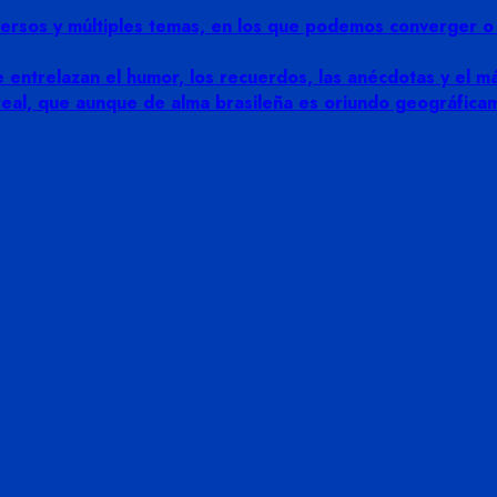
rsos y múltiples temas, en los que podemos converger o di
 entrelazan el humor, los recuerdos, las anécdotas y el más
 real, que aunque de alma brasileña es oriundo geográfic