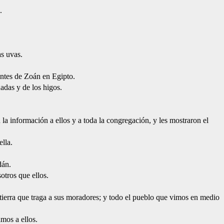
.
as uvas.
antes de Zoán en Egipto.
nadas y de los higos.
 la información a ellos y a toda la congregación, y les mostraron el
ella.
dán.
tros que ellos.
s tierra que traga a sus moradores; y todo el pueblo que vimos en medio
amos a ellos.