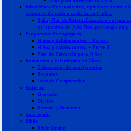
Guia para entender la Biblia
Misceláneas
Pensamientos, opiniones sobre dive
respecto de cada una de las entradas.
(Julio) Flor de Relatos
Espacio en el que se
perspectiva de Julio Flor, personaje muy
Propuestas Pedagógicas
Niños y Adolescentes – Parte I
Niños y Adolescentes – Parte II
Plan de Salvación para Niños
Recuersos y Estratégias en Clase
Elaboración de cuestionarios
Esquema
Lectura Comprensiva
Retórica
Oratoria
Dicción
Sintesis y Resúmen
Subrayado
Biblia
Biblia Online