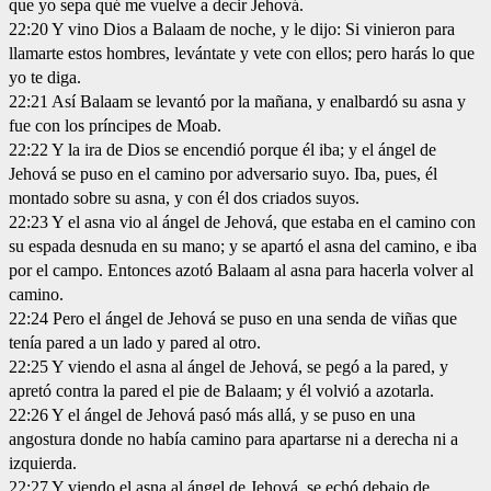
que yo sepa qué me vuelve a decir Jehová.
22:20 Y vino Dios a Balaam de noche, y le dijo: Si vinieron para
llamarte estos hombres, levántate y vete con ellos; pero harás lo que
yo te diga.
22:21 Así Balaam se levantó por la mañana, y enalbardó su asna y
fue con los príncipes de Moab.
22:22 Y la ira de Dios se encendió porque él iba; y el ángel de
Jehová se puso en el camino por adversario suyo. Iba, pues, él
montado sobre su asna, y con él dos criados suyos.
22:23 Y el asna vio al ángel de Jehová, que estaba en el camino con
su espada desnuda en su mano; y se apartó el asna del camino, e iba
por el campo. Entonces azotó Balaam al asna para hacerla volver al
camino.
22:24 Pero el ángel de Jehová se puso en una senda de viñas que
tenía pared a un lado y pared al otro.
22:25 Y viendo el asna al ángel de Jehová, se pegó a la pared, y
apretó contra la pared el pie de Balaam; y él volvió a azotarla.
22:26 Y el ángel de Jehová pasó más allá, y se puso en una
angostura donde no había camino para apartarse ni a derecha ni a
izquierda.
22:27 Y viendo el asna al ángel de Jehová, se echó debajo de