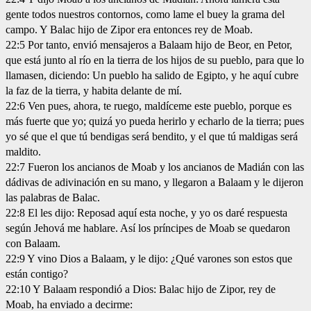
gente todos nuestros contornos, como lame el buey la grama del
campo. Y Balac hijo de Zipor era entonces rey de Moab.
22:5 Por tanto, envió mensajeros a Balaam hijo de Beor, en Petor,
que está junto al río en la tierra de los hijos de su pueblo, para que lo
llamasen, diciendo: Un pueblo ha salido de Egipto, y he aquí cubre
la faz de la tierra, y habita delante de mí.
22:6 Ven pues, ahora, te ruego, maldíceme este pueblo, porque es
más fuerte que yo; quizá yo pueda herirlo y echarlo de la tierra; pues
yo sé que el que tú bendigas será bendito, y el que tú maldigas será
maldito.
22:7 Fueron los ancianos de Moab y los ancianos de Madián con las
dádivas de adivinación en su mano, y llegaron a Balaam y le dijeron
las palabras de Balac.
22:8 El les dijo: Reposad aquí esta noche, y yo os daré respuesta
según Jehová me hablare. Así los príncipes de Moab se quedaron
con Balaam.
22:9 Y vino Dios a Balaam, y le dijo: ¿Qué varones son estos que
están contigo?
22:10 Y Balaam respondió a Dios: Balac hijo de Zipor, rey de
Moab, ha enviado a decirme: