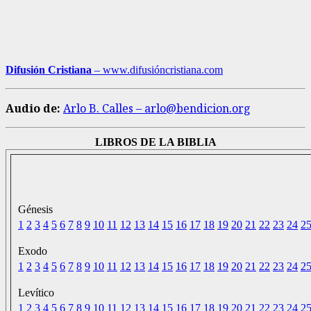
Difusión Cristiana
– www.difusióncristiana.com
Audio de:
Arlo B. Calles – arlo@bendicion.org
LIBROS DE LA BIBLIA
Génesis
1
2
3
4
5
6
7
8
9
10
11
12
13
14
15
16
17
18
19
20
21
22
23
24
2
Exodo
1
2
3
4
5
6
7
8
9
10
11
12
13
14
15
16
17
18
19
20
21
22
23
24
2
Levítico
1
2
3
4
5
6
7
8
9
10
11
12
13
14
15
16
17
18
19
20
21
22
23
24
2