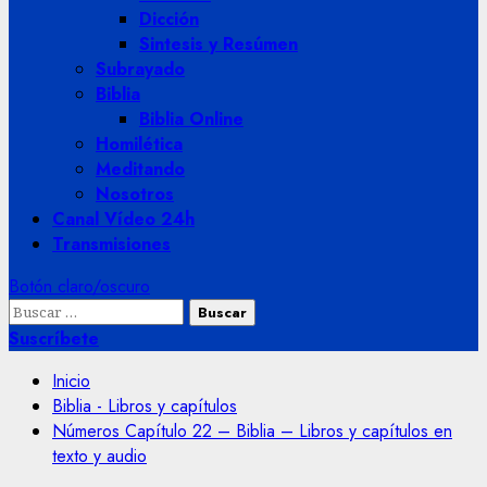
Dicción
Sintesis y Resúmen
Subrayado
Biblia
Biblia Online
Homilética
Meditando
Nosotros
Canal Vídeo 24h
Transmisiones
Botón claro/oscuro
Buscar:
Suscríbete
Inicio
Biblia - Libros y capítulos
Números Capítulo 22 – Biblia – Libros y capítulos en
texto y audio