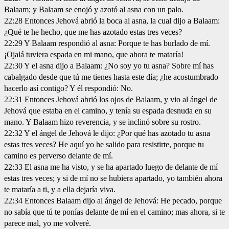
Balaam; y Balaam se enojó y azotó al asna con un palo.
22:28 Entonces Jehová abrió la boca al asna, la cual dijo a Balaam:
¿Qué te he hecho, que me has azotado estas tres veces?
22:29 Y Balaam respondió al asna: Porque te has burlado de mí.
¡Ojalá tuviera espada en mi mano, que ahora te mataría!
22:30 Y el asna dijo a Balaam: ¿No soy yo tu asna? Sobre mí has
cabalgado desde que tú me tienes hasta este día; ¿he acostumbrado
hacerlo así contigo? Y él respondió: No.
22:31 Entonces Jehová abrió los ojos de Balaam, y vio al ángel de
Jehová que estaba en el camino, y tenía su espada desnuda en su
mano. Y Balaam hizo reverencia, y se inclinó sobre su rostro.
22:32 Y el ángel de Jehová le dijo: ¿Por qué has azotado tu asna
estas tres veces? He aquí yo he salido para resistirte, porque tu
camino es perverso delante de mí.
22:33 El asna me ha visto, y se ha apartado luego de delante de mí
estas tres veces; y si de mí no se hubiera apartado, yo también ahora
te mataría a ti, y a ella dejaría viva.
22:34 Entonces Balaam dijo al ángel de Jehová: He pecado, porque
no sabía que tú te ponías delante de mí en el camino; mas ahora, si te
parece mal, yo me volveré.