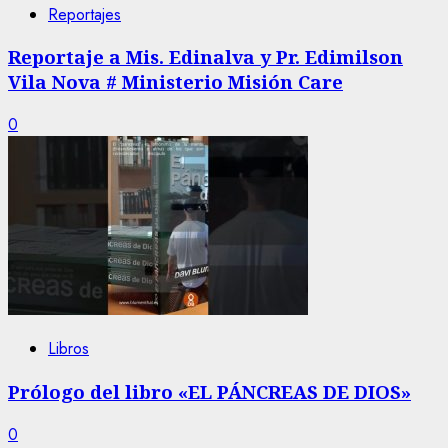
Reportajes
Reportaje a Mis. Edinalva y Pr. Edimilson
Vila Nova # Ministerio Misión Care
0
Libros
Prólogo del libro «EL PÁNCREAS DE DIOS»
0