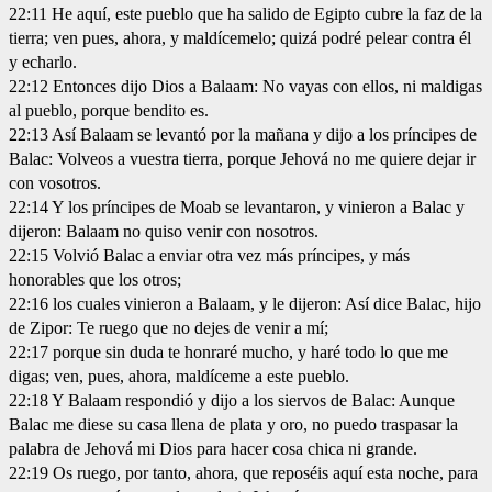
22:11 He aquí, este pueblo que ha salido de Egipto cubre la faz de la
tierra; ven pues, ahora, y maldícemelo; quizá podré pelear contra él
y echarlo.
22:12 Entonces dijo Dios a Balaam: No vayas con ellos, ni maldigas
al pueblo, porque bendito es.
22:13 Así Balaam se levantó por la mañana y dijo a los príncipes de
Balac: Volveos a vuestra tierra, porque Jehová no me quiere dejar ir
con vosotros.
22:14 Y los príncipes de Moab se levantaron, y vinieron a Balac y
dijeron: Balaam no quiso venir con nosotros.
22:15 Volvió Balac a enviar otra vez más príncipes, y más
honorables que los otros;
22:16 los cuales vinieron a Balaam, y le dijeron: Así dice Balac, hijo
de Zipor: Te ruego que no dejes de venir a mí;
22:17 porque sin duda te honraré mucho, y haré todo lo que me
digas; ven, pues, ahora, maldíceme a este pueblo.
22:18 Y Balaam respondió y dijo a los siervos de Balac: Aunque
Balac me diese su casa llena de plata y oro, no puedo traspasar la
palabra de Jehová mi Dios para hacer cosa chica ni grande.
22:19 Os ruego, por tanto, ahora, que reposéis aquí esta noche, para