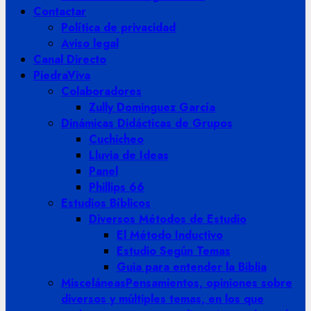
Contactar
Política de privacidad
Aviso legal
Canal Directo
PiedraViva
Colaboradores
Zully Dominguez García
Dinámicas Didácticas de Grupos
Cuchicheo
Lluvia de Ideas
Panel
Phillips 66
Estudios Bíblicos
Diversos Métodos de Estudio
El Método Inductivo
Estudio Según Temas
Guia para entender la Biblia
Misceláneas
Pensamientos, opiniones sobre
diversos y múltiples temas, en los que