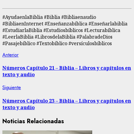
#AyudaenlaBiblia #Biblia #Bibliaenaudio
#BibliaenInternet #Enseñanzabíblica #Enseñarlabiblia
#EstudiarlaBiblia #Estudiosbíblicos #Lecturabíblica
#LeerlaBiblia #LibrosdelaBiblia #PalabradeDios
#Pasajebíblico #Textobíblico #versículosbíblicos
Navegación
Entrada
Anterior
anterior:
de
Números Capítulo 21 – Biblia – Libros y capítulos en
texto y audio
entradas
Siguiente
Siguiente
entrada:
Números Capítulo 23 – Biblia – Libros y capítulos en
texto y audio
Noticias Relacionadas