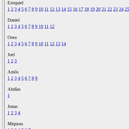
Ezequiel
1
2
3
4
5
6
7
8
9
10
11
12
13
14
15
16
17
18
19
20
21
22
23
24
2
Daniel
1
2
3
4
5
6
7
8
9
10
11
12
Osea
1
2
3
4
5
6
7
8
9
10
11
12
13
14
Joel
1
2
3
Amós
1
2
3
4
5
6
7
8
9
Abdías
1
Jonas
1
2
3
4
Miqueas