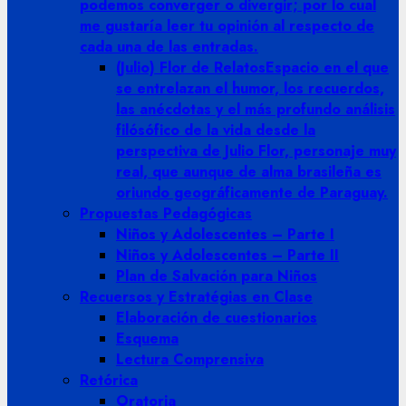
podemos converger o divergir; por lo cual
me gustaría leer tu opinión al respecto de
cada una de las entradas.
(Julio) Flor de Relatos
Espacio en el que
se entrelazan el humor, los recuerdos,
las anécdotas y el más profundo análisis
filósófico de la vida desde la
perspectiva de Julio Flor, personaje muy
real, que aunque de alma brasileña es
oriundo geográficamente de Paraguay.
Propuestas Pedagógicas
Niños y Adolescentes – Parte I
Niños y Adolescentes – Parte II
Plan de Salvación para Niños
Recuersos y Estratégias en Clase
Elaboración de cuestionarios
Esquema
Lectura Comprensiva
Retórica
Oratoria