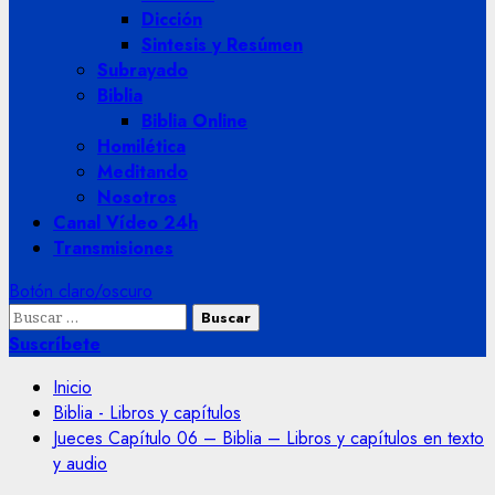
Dicción
Sintesis y Resúmen
Subrayado
Biblia
Biblia Online
Homilética
Meditando
Nosotros
Canal Vídeo 24h
Transmisiones
Botón claro/oscuro
Buscar:
Suscríbete
Inicio
Biblia - Libros y capítulos
Jueces Capítulo 06 – Biblia – Libros y capítulos en texto
y audio