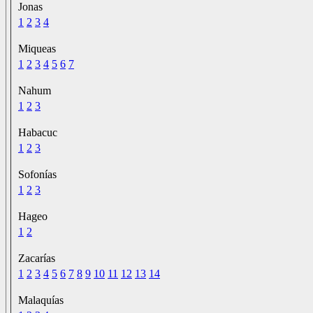
Jonas
1
2
3
4
Miqueas
1
2
3
4
5
6
7
Nahum
1
2
3
Habacuc
1
2
3
Sofonías
1
2
3
Hageo
1
2
Zacarías
1
2
3
4
5
6
7
8
9
10
11
12
13
14
Malaquías