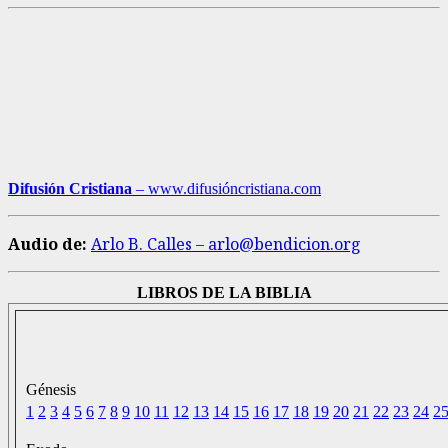
Difusión Cristiana
– www.difusióncristiana.com
Audio de:
Arlo B. Calles – arlo@bendicion.org
LIBROS DE LA BIBLIA
Génesis
1
2
3
4
5
6
7
8
9
10
11
12
13
14
15
16
17
18
19
20
21
22
23
24
2