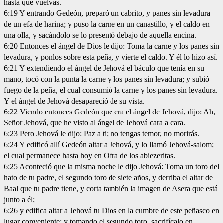
hasta que vuelvas.
6:19 Y entrando Gedeón, preparó un cabrito, y panes sin levadura
de un efa de harina; y puso la carne en un canastillo, y el caldo en
una olla, y sacándolo se lo presentó debajo de aquella encina.
6:20 Entonces el ángel de Dios le dijo: Toma la carne y los panes sin
levadura, y ponlos sobre esta peña, y vierte el caldo. Y él lo hizo así.
6:21 Y extendiendo el ángel de Jehová el báculo que tenía en su
mano, tocó con la punta la carne y los panes sin levadura; y subió
fuego de la peña, el cual consumió la carne y los panes sin levadura.
Y el ángel de Jehová desapareció de su vista.
6:22 Viendo entonces Gedeón que era el ángel de Jehová, dijo: Ah,
Señor Jehová, que he visto al ángel de Jehová cara a cara.
6:23 Pero Jehová le dijo: Paz a ti; no tengas temor, no morirás.
6:24 Y edificó allí Gedeón altar a Jehová, y lo llamó Jehová-salom;
el cual permanece hasta hoy en Ofra de los abiezeritas.
6:25 Aconteció que la misma noche le dijo Jehová: Toma un toro del
hato de tu padre, el segundo toro de siete años, y derriba el altar de
Baal que tu padre tiene, y corta también la imagen de Asera que está
junto a él;
6:26 y edifica altar a Jehová tu Dios en la cumbre de este peñasco en
lugar conveniente; y tomando el segundo toro, sacrifícalo en