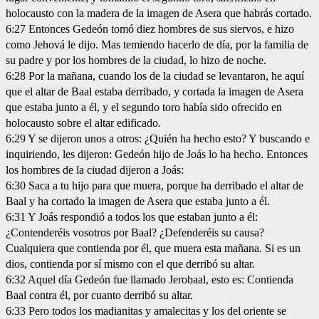
holocausto con la madera de la imagen de Asera que habrás cortado.
6:27 Entonces Gedeón tomó diez hombres de sus siervos, e hizo
como Jehová le dijo. Mas temiendo hacerlo de día, por la familia de
su padre y por los hombres de la ciudad, lo hizo de noche.
6:28 Por la mañana, cuando los de la ciudad se levantaron, he aquí
que el altar de Baal estaba derribado, y cortada la imagen de Asera
que estaba junto a él, y el segundo toro había sido ofrecido en
holocausto sobre el altar edificado.
6:29 Y se dijeron unos a otros: ¿Quién ha hecho esto? Y buscando e
inquiriendo, les dijeron: Gedeón hijo de Joás lo ha hecho. Entonces
los hombres de la ciudad dijeron a Joás:
6:30 Saca a tu hijo para que muera, porque ha derribado el altar de
Baal y ha cortado la imagen de Asera que estaba junto a él.
6:31 Y Joás respondió a todos los que estaban junto a él:
¿Contenderéis vosotros por Baal? ¿Defenderéis su causa?
Cualquiera que contienda por él, que muera esta mañana. Si es un
dios, contienda por sí mismo con el que derribó su altar.
6:32 Aquel día Gedeón fue llamado Jerobaal, esto es: Contienda
Baal contra él, por cuanto derribó su altar.
6:33 Pero todos los madianitas y amalecitas y los del oriente se