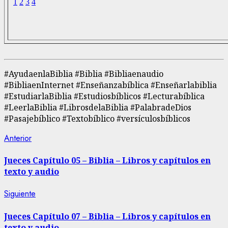
1
2
3
4
#AyudaenlaBiblia #Biblia #Bibliaenaudio
#BibliaenInternet #Enseñanzabíblica #Enseñarlabiblia
#EstudiarlaBiblia #Estudiosbíblicos #Lecturabíblica
#LeerlaBiblia #LibrosdelaBiblia #PalabradeDios
#Pasajebíblico #Textobíblico #versículosbíblicos
Navegación
Entrada
Anterior
anterior:
de
Jueces Capítulo 05 – Biblia – Libros y capítulos en
texto y audio
entradas
Siguiente
Siguiente
entrada:
Jueces Capítulo 07 – Biblia – Libros y capítulos en
texto y audio