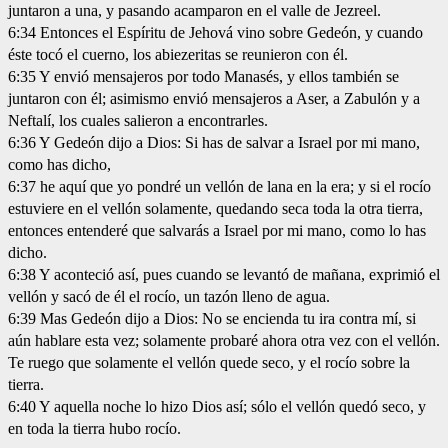
juntaron a una, y pasando acamparon en el valle de Jezreel.
6:34 Entonces el Espíritu de Jehová vino sobre Gedeón, y cuando
éste tocó el cuerno, los abiezeritas se reunieron con él.
6:35 Y envió mensajeros por todo Manasés, y ellos también se
juntaron con él; asimismo envió mensajeros a Aser, a Zabulón y a
Neftalí, los cuales salieron a encontrarles.
6:36 Y Gedeón dijo a Dios: Si has de salvar a Israel por mi mano,
como has dicho,
6:37 he aquí que yo pondré un vellón de lana en la era; y si el rocío
estuviere en el vellón solamente, quedando seca toda la otra tierra,
entonces entenderé que salvarás a Israel por mi mano, como lo has
dicho.
6:38 Y aconteció así, pues cuando se levantó de mañana, exprimió el
vellón y sacó de él el rocío, un tazón lleno de agua.
6:39 Mas Gedeón dijo a Dios: No se encienda tu ira contra mí, si
aún hablare esta vez; solamente probaré ahora otra vez con el vellón.
Te ruego que solamente el vellón quede seco, y el rocío sobre la
tierra.
6:40 Y aquella noche lo hizo Dios así; sólo el vellón quedó seco, y
en toda la tierra hubo rocío.