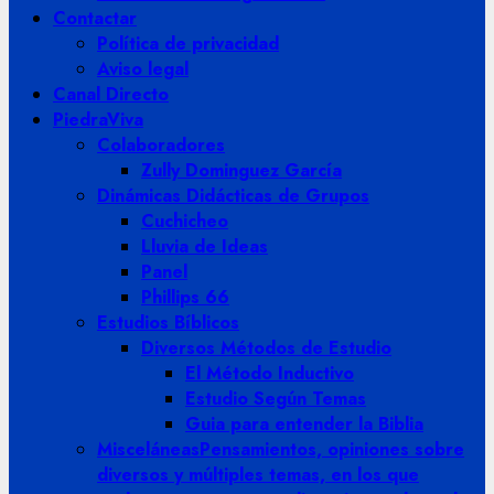
Contactar
Política de privacidad
Aviso legal
Canal Directo
PiedraViva
Colaboradores
Zully Dominguez García
Dinámicas Didácticas de Grupos
Cuchicheo
Lluvia de Ideas
Panel
Phillips 66
Estudios Bíblicos
Diversos Métodos de Estudio
El Método Inductivo
Estudio Según Temas
Guia para entender la Biblia
Misceláneas
Pensamientos, opiniones sobre
diversos y múltiples temas, en los que