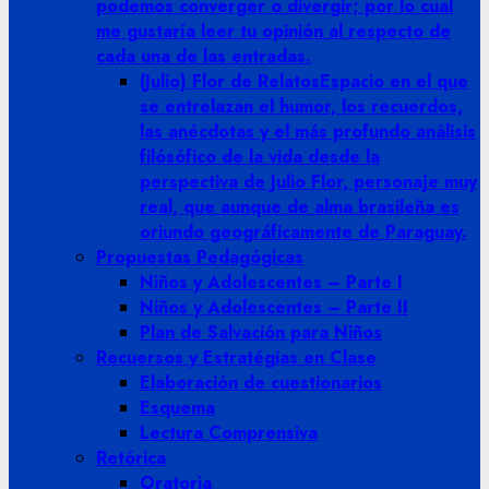
podemos converger o divergir; por lo cual
me gustaría leer tu opinión al respecto de
cada una de las entradas.
(Julio) Flor de Relatos
Espacio en el que
se entrelazan el humor, los recuerdos,
las anécdotas y el más profundo análisis
filósófico de la vida desde la
perspectiva de Julio Flor, personaje muy
real, que aunque de alma brasileña es
oriundo geográficamente de Paraguay.
Propuestas Pedagógicas
Niños y Adolescentes – Parte I
Niños y Adolescentes – Parte II
Plan de Salvación para Niños
Recuersos y Estratégias en Clase
Elaboración de cuestionarios
Esquema
Lectura Comprensiva
Retórica
Oratoria