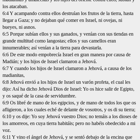
los atacaban.
6:4 Y acampando contra ellos destruían los frutos de la tierra, hasta
llegar a Gaza; y no dejaban qué comer en Israel, ni ovejas, ni
bueyes, ni asnos.
6:5 Porque subían ellos y sus ganados, y venían con sus tiendas en
grande multitud como langostas; ellos y sus camellos eran
innumerables; así venían a la tierra para devastarla.
6:6 De este modo empobrecía Israel en gran manera por causa de
Madián; y los hijos de Israel clamaron a Jehová.
6:7 Y cuando los hijos de Israel clamaron a Jehová, a causa de los
madianitas,
6:8 Jehová envió a los hijos de Israel un varón profeta, el cual les
dijo: Así ha dicho Jehová Dios de Israel: Yo os hice salir de Egipto,
y os saqué de la casa de servidumbre.
6:9 Os libré de mano de los egipcios, y de mano de todos los que os
afligieron, a los cuales eché de delante de vosotros, y os di su tierra;
6:10 y os dije: Yo soy Jehová vuestro Dios; no temáis a los dioses de
los amorreos, en cuya tierra habitáis; pero no habéis obedecido a mi
voz.
6:11 Y vino el ángel de Jehová, y se sentó debajo de la encina que