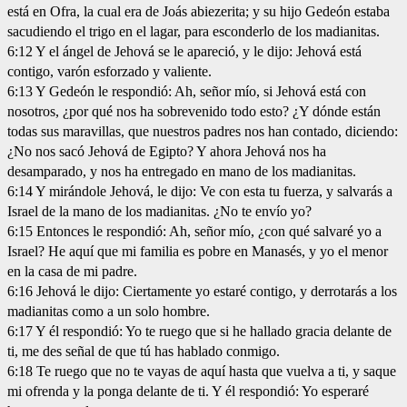
está en Ofra, la cual era de Joás abiezerita; y su hijo Gedeón estaba
sacudiendo el trigo en el lagar, para esconderlo de los madianitas.
6:12 Y el ángel de Jehová se le apareció, y le dijo: Jehová está
contigo, varón esforzado y valiente.
6:13 Y Gedeón le respondió: Ah, señor mío, si Jehová está con
nosotros, ¿por qué nos ha sobrevenido todo esto? ¿Y dónde están
todas sus maravillas, que nuestros padres nos han contado, diciendo:
¿No nos sacó Jehová de Egipto? Y ahora Jehová nos ha
desamparado, y nos ha entregado en mano de los madianitas.
6:14 Y mirándole Jehová, le dijo: Ve con esta tu fuerza, y salvarás a
Israel de la mano de los madianitas. ¿No te envío yo?
6:15 Entonces le respondió: Ah, señor mío, ¿con qué salvaré yo a
Israel? He aquí que mi familia es pobre en Manasés, y yo el menor
en la casa de mi padre.
6:16 Jehová le dijo: Ciertamente yo estaré contigo, y derrotarás a los
madianitas como a un solo hombre.
6:17 Y él respondió: Yo te ruego que si he hallado gracia delante de
ti, me des señal de que tú has hablado conmigo.
6:18 Te ruego que no te vayas de aquí hasta que vuelva a ti, y saque
mi ofrenda y la ponga delante de ti. Y él respondió: Yo esperaré